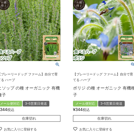
【プレーリードッグ ファーム】自分で育
【プレーリードッグ ファーム】自分で育
てる ハーブ
てる ハーブ
ヒソップ の種 オーガニック 有機
ボリジ の種 オーガニック 有機
種子
子
メール便対応
3~5営業日発送
メール便対応
3~5営業日発送
344
¥
344
税込
税込
在庫切れ
在庫切れ
お気に入りに登録する
お気に入りに登録する