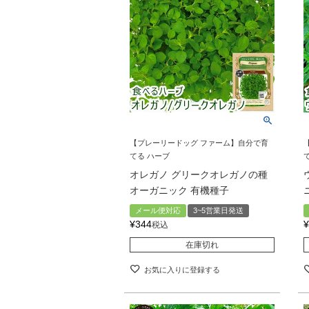
【プレーリードッグ ファーム】自分で育
てる ハーブ
オレガノ グリークオレガノの種
オーガニック 有機種子
メール便対応
3~5営業日発送
¥
344
¥
税込
在庫切れ
お気に入りに登録する