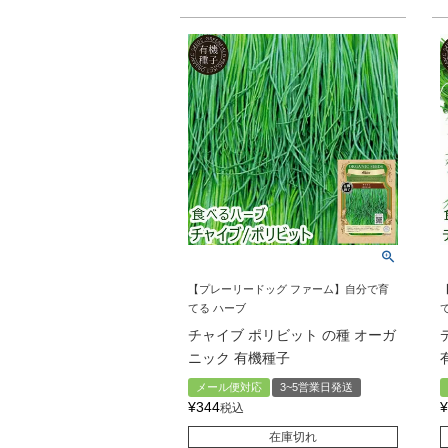
【プレーリードッグ ファーム】自分で育
てる ハーブ
チャイブ ポリビット の種 オーガ
ニック 有機種子
メール便対応
3~5営業日発送
¥
344
¥
税込
在庫切れ