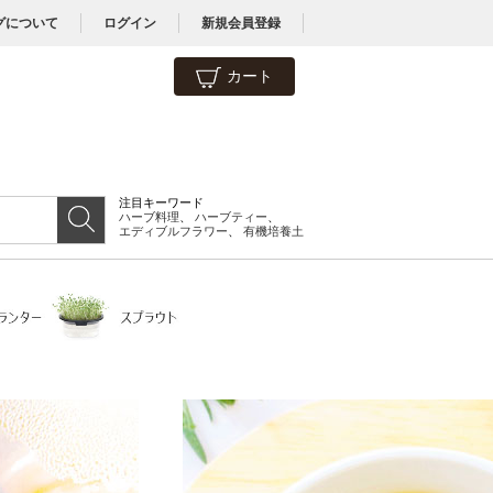
グについて
ログイン
新規会員登録
カート
注目キーワード
ハーブ料理
、
ハーブティー
、
エディブルフラワー
、
有機培養土