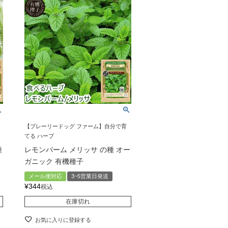
【プレーリードッグ ファーム】自分で育
てる ハーブ
種
レモンバーム メリッサ の種 オー
ガニック 有機種子
メール便対応
3~5営業日発送
¥
344
税込
在庫切れ
お気に入りに登録する