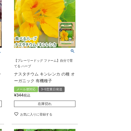
【プレーリードッグ ファーム】自分で育
てる ハーブ
ッ
ナスタチウム キンレンカ の種 オ
ーガニック 有機種子
メール便対応
3~5営業日発送
¥
344
税込
在庫切れ
お気に入りに登録する