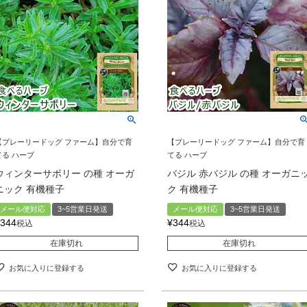
【プレーリードッグ ファーム】自分で育
【プレーリードッグ ファーム】自分で育
てる ハーブ
てる ハーブ
ウィンターサボリー の種 オーガ
バジル 赤バジル の種 オーガニ
ニック 有機種子
ク 有機種子
メール便対応
3~5営業日発送
メール便対応
3~5営業日発送
344
¥
344
税込
税込
在庫切れ
在庫切れ
お気に入りに登録する
お気に入りに登録する