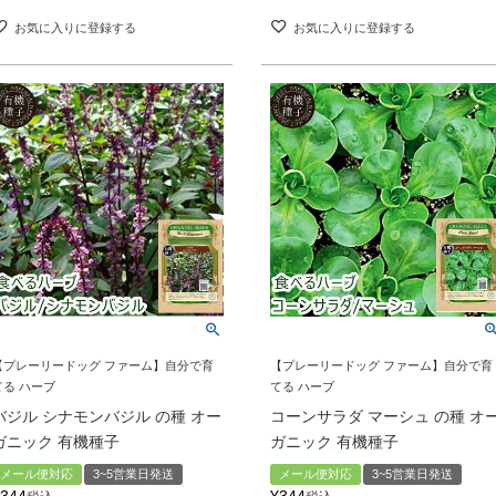
お気に入りに登録する
お気に入りに登録する
【プレーリードッグ ファーム】自分で育
【プレーリードッグ ファーム】自分で育
てる ハーブ
てる ハーブ
バジル シナモンバジル の種 オー
コーンサラダ マーシュ の種 オ
ガニック 有機種子
ガニック 有機種子
メール便対応
3~5営業日発送
メール便対応
3~5営業日発送