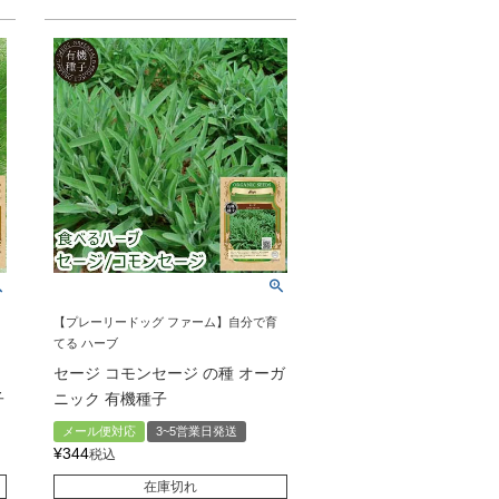
【プレーリードッグ ファーム】自分で育
てる ハーブ
セージ コモンセージ の種 オーガ
子
ニック 有機種子
メール便対応
3~5営業日発送
¥
344
税込
在庫切れ