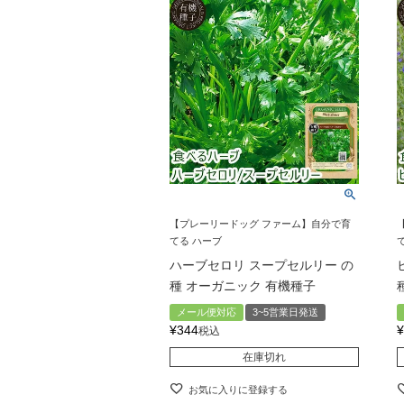
【プレーリードッグ ファーム】自分で育
てる ハーブ
ハーブセロリ スープセルリー の
種 オーガニック 有機種子
メール便対応
3~5営業日発送
¥
344
¥
税込
在庫切れ
お気に入りに登録する