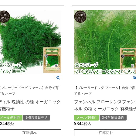
【プレーリードッグ ファーム】自分で育
【プレーリードッグ ファーム】自分で育
てる ハーブ
てる ハーブ
ディル 晩抽性 の種 オーガニック
フェンネル フローレンスフェン
有機種子
ネル の種 オーガニック 有機種
メール便対応
3~5営業日発送
メール便対応
3~5営業日発送
344
¥
344
税込
税込
在庫切れ
在庫切れ