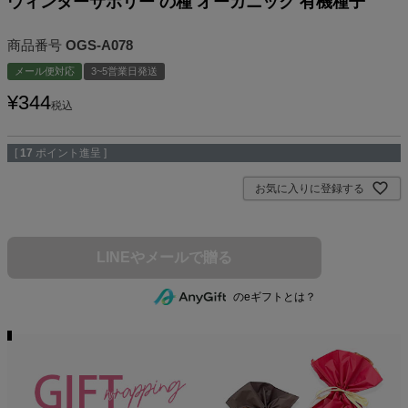
ウィンターサボリー の種 オーガニック 有機種子
商品番号
OGS-A078
メール便対応
3~5営業日発送
¥
344
税込
[
17
ポイント進呈 ]
お気に入りに登録する
のeギフトとは？