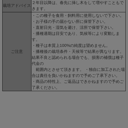
２年目以降は、春先に挿し木をして増やすこともで
栽培アドバイス
きます。
・この種子を食用・飼料用に使用しないで下さい。
・お子様の手の届かない所に保管下さい。
・直射日光・湿気を避け、涼所で保管下さい。
・播種適期は目安であり、気候等により変動しま
す。
・種子は本質上100%の純度は望めません。
ご注意
・播種後の栽培条件・天候等で結果が異なります。
結果不良と認められる場合でも、損害の補償は種子
代金の
範囲内とさせて頂きます。 ・独自に加工された場
合は責任を負いかねますので予めご了承下さい。
・商品の特性上、ご返品はできかねますので予めご
了承ください。