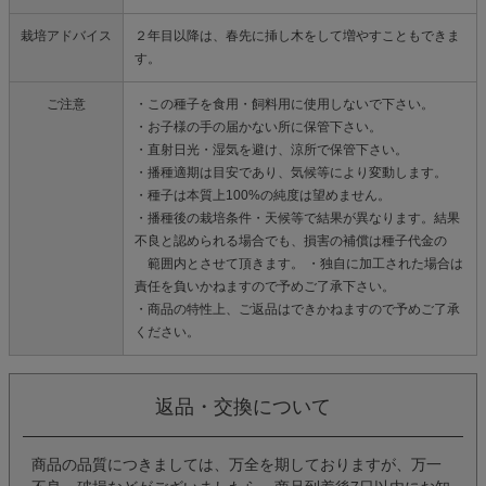
栽培アドバイス
２年目以降は、春先に挿し木をして増やすこともできま
す。
ご注意
・この種子を食用・飼料用に使用しないで下さい。
・お子様の手の届かない所に保管下さい。
・直射日光・湿気を避け、涼所で保管下さい。
・播種適期は目安であり、気候等により変動します。
・種子は本質上100%の純度は望めません。
・播種後の栽培条件・天候等で結果が異なります。結果
不良と認められる場合でも、損害の補償は種子代金の
範囲内とさせて頂きます。 ・独自に加工された場合は
責任を負いかねますので予めご了承下さい。
・商品の特性上、ご返品はできかねますので予めご了承
ください。
返品・交換について
商品の品質につきましては、万全を期しておりますが、万一