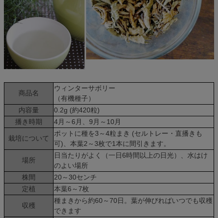
ウィンターサボリー
商品名
（有機種子）
内容量
0.2g (約420粒)
播き時期
4月～6月、9月～10月
ポットに種を3～4粒まき (セルトレー・直播きも
栽培について
可)、本葉2～3枚で1本に間引きます。
日当たりがよく（一日6時間以上の日光）、水はけ
場所
のよい場所
株間
20～30センチ
定植
本葉6～7枚
種まきから約60～70日。葉が伸びればいつでも収穫
収穫
できます