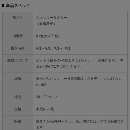
商品スペック
商品名
ウィンターサボリー
（有機種子）
内容量
0.2g (約420粒)
播き時期
4月～6月、9月～10月
栽培について
ポットに種を3～4粒まき (セルトレー・直播きも可)、本
葉2～3枚で1本に間引きます。
場所
日当たりがよく（一日6時間以上の日光）、水はけのよ
い場所
株間
20～30センチ
定植
本葉6～7枚
収穫
種まきから約60～70日。葉が伸びればいつでも収穫でき
ます