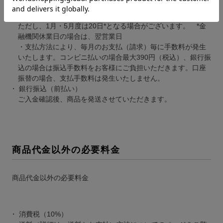
・支払期日は、コンビニ払い及び銀行振込の場合は10日まで
となります。口座振替の場合は12日*に引き落しとなります。
ただし、1月・5月度は20日*となる場合がございます。 *金
融機関休業日の場合は、翌営業日
・支払方法により、毎月のお支払（請求）毎に手数料が発生
いたします。コンビニ払いの場合最大390円（税込）、銀行振
込の場合は振込手数料をお客様にご負担いただきます。口座
振替の場合、支払手数料は発生いたしません。
銀行振込（前払い）
ご入金確認後、商品を発送させていただきます。
商品代金以外の必要料金
商品代金以外の必要料金
消費税（10%）