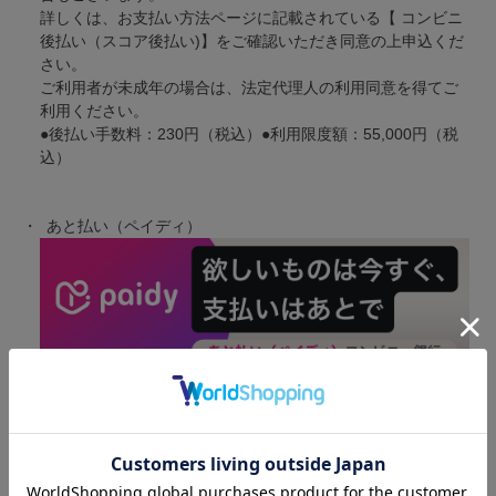
詳しくは、お支払い方法ページに記載されている【 コンビニ
後払い（スコア後払い)】をご確認いただき同意の上申込くだ
さい。
ご利用者が未成年の場合は、法定代理人の利用同意を得てご
利用ください。
●後払い手数料：230円（税込）●利用限度額：55,000円（税
込）
あと払い（ペイディ）
・毎月請求確定分を月末締めで翌月1日に請求書を発行し、3
日までにEメール・SMS（ショートメッセージ）にてご案内
いたします。
・支払方法は、コンビニ払い（コンビニ設置端末）、銀行振
込及び口座振替となります。