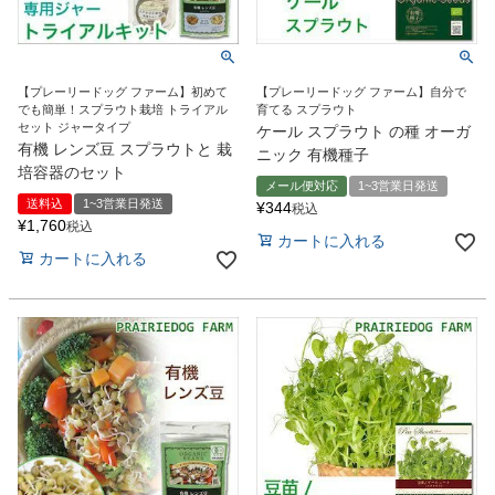
【プレーリードッグ ファーム】初めて
【プレーリードッグ ファーム】自分で
でも簡単！スプラウト栽培 トライアル
育てる スプラウト
セット ジャータイプ
ケール スプラウト の種 オーガ
有機 レンズ豆 スプラウトと 栽
ニック 有機種子
培容器のセット
メール便対応
1~3営業日発送
送料込
1~3営業日発送
¥
344
税込
¥
1,760
税込
カートに入れる
カートに入れる