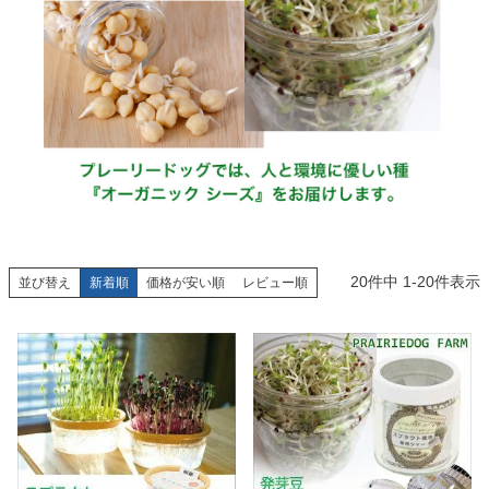
20
件中
1
-
20
件表示
並び替え
新着順
価格が安い順
レビュー順