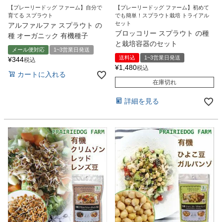
【プレーリードッグ ファーム】自分で
【プレーリードッグ ファーム】初めて
育てる スプラウト
でも簡単！スプラウト栽培 トライアル
セット
アルファルファ スプラウト の
ブロッコリー スプラウト の種
種 オーガニック 有機種子
と栽培容器のセット
メール便対応
1~3営業日発送
送料込
1~3営業日発送
¥
344
税込
¥
1,480
税込
カートに入れる
在庫切れ
詳細を見る