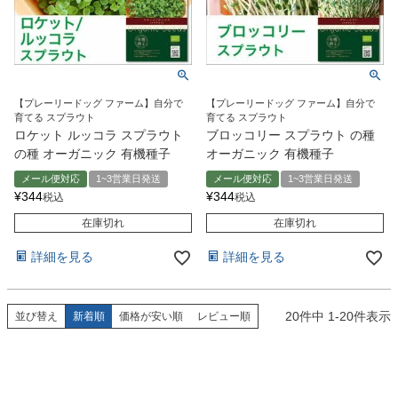
【プレーリードッグ ファーム】自分で
【プレーリードッグ ファーム】自分で
育てる スプラウト
育てる スプラウト
ロケット ルッコラ スプラウト
ブロッコリー スプラウト の種
の種 オーガニック 有機種子
オーガニック 有機種子
メール便対応
1~3営業日発送
メール便対応
1~3営業日発送
¥
344
¥
344
税込
税込
在庫切れ
在庫切れ
詳細を見る
詳細を見る
20
件中
1
-
20
件表示
並び替え
新着順
価格が安い順
レビュー順