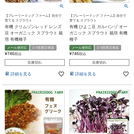
【プレーリードッグ ファーム】自分で
【プレーリードッグ ファーム】自分で
育てる スプラウト
育てる スプラウト
有機 クリムゾンレッド レンズ
有機 ひよこ豆 ガルバンゾ オー
豆 オーガニック スプラウト 栽
ガニック スプラウト 栽培 有機
培 有機種子
種子
メール便対応
1~3営業日発送
メール便対応
1~3営業日発送
¥
746
¥
746
税込
税込
在庫切れ
在庫切れ
詳細を見る
詳細を見る