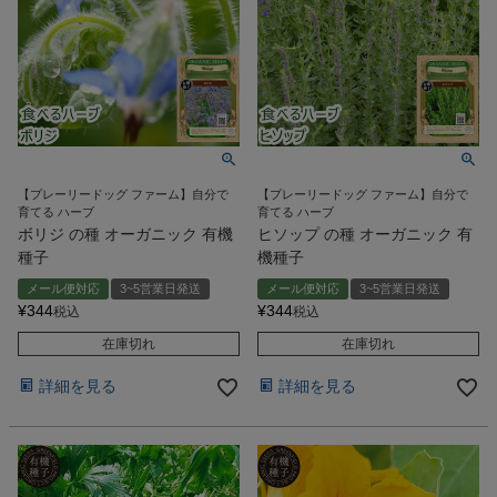
【プレーリードッグ ファーム】自分で
【プレーリードッグ ファーム】自分で
育てる ハーブ
育てる ハーブ
ボリジ の種 オーガニック 有機
ヒソップ の種 オーガニック 有
種子
機種子
メール便対応
3~5営業日発送
メール便対応
3~5営業日発送
¥
344
¥
344
税込
税込
在庫切れ
在庫切れ
詳細を見る
詳細を見る