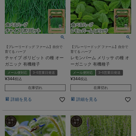
【プレーリードッグ ファーム】自分で
【プレーリードッグ ファーム】自分で
育てる ハーブ
育てる ハーブ
チャイブ ポリビット の種 オー
レモンバーム メリッサ の種 オ
ガニック 有機種子
ーガニック 有機種子
メール便対応
3~5営業日発送
メール便対応
3~5営業日発送
¥
344
¥
344
税込
税込
在庫切れ
在庫切れ
詳細を見る
詳細を見る