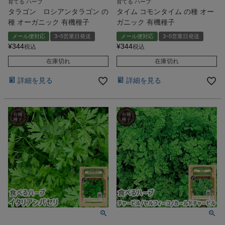
育てる ハーブ
育てる ハーブ
タラゴン ロシアンタラゴン の
タイム コモンタイム の種 オー
種 オーガニック 有機種子
ガニック 有機種子
メール便対応
3~5営業日発送
メール便対応
3~5営業日発送
¥
344
¥
344
税込
税込
在庫切れ
在庫切れ
詳細を見る
詳細を見る