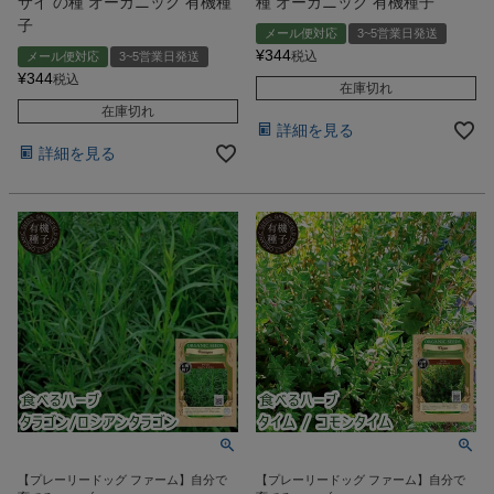
サイ の種 オーガニック 有機種
種 オーガニック 有機種子
子
メール便対応
3~5営業日発送
¥
344
税込
メール便対応
3~5営業日発送
¥
344
税込
在庫切れ
在庫切れ
詳細を見る
詳細を見る
【プレーリードッグ ファーム】自分で
【プレーリードッグ ファーム】自分で