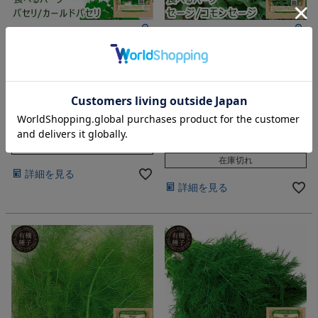
【プレーリードッグ ファーム】自分で
【プレーリードッグ ファーム】自分で
育てる ハーブ
育てる ハーブ
パセリ カールドパセリ の種 オ
セージ コモンセージ の種 オー
ーガニック 有機種子
ガニック 有機種子
メール便対応
3~5営業日発送
メール便対応
3~5営業日発送
¥
344
eギフト対応
税込
¥
344
税込
在庫切れ
在庫切れ
詳細を見る
詳細を見る