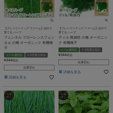
【プレーリードッグ ファーム】自分で
【プレーリードッグ ファーム】自分で
育てる ハーブ
育てる ハーブ
フェンネル フローレンスフェン
ディル 晩抽性 の種 オーガニッ
ネル の種 オーガニック 有機種
ク 有機種子
子
メール便対応
3~5営業日発送
¥
344
税込
メール便対応
3~5営業日発送
¥
344
税込
在庫切れ
在庫切れ
詳細を見る
詳細を見る