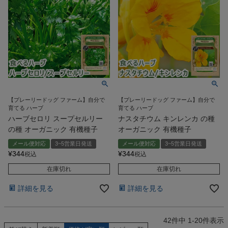
【プレーリードッグ ファーム】自分で
【プレーリードッグ ファーム】自分で
育てる ハーブ
育てる ハーブ
ハーブセロリ スープセルリー
ナスタチウム キンレンカ の種
の種 オーガニック 有機種子
オーガニック 有機種子
メール便対応
3~5営業日発送
メール便対応
3~5営業日発送
¥
344
¥
344
税込
税込
在庫切れ
在庫切れ
詳細を見る
詳細を見る
42
件中
1
-
20
件表示