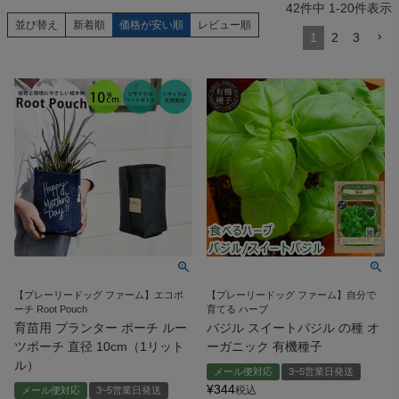
42
件中
1
-
20
件表示
並び替え
新着順
価格が安い順
レビュー順
1
2
3
【プレーリードッグ ファーム】エコポ
【プレーリードッグ ファーム】自分で
ーチ Root Pouch
育てる ハーブ
育苗用 プランター ポーチ ルー
バジル スイートバジル の種 オ
ツポーチ 直径 10cm（1リット
ーガニック 有機種子
ル）
メール便対応
3~5営業日発送
¥
344
税込
メール便対応
3~5営業日発送