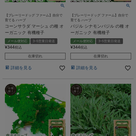
【プレーリードッグ ファーム】自分で
【プレーリードッグ ファーム】自分で
育てる ハーブ
育てる ハーブ
コーンサラダ マーシュ の種 オ
バジル シナモンバジル の種 オ
ーガニック 有機種子
ーガニック 有機種子
メール便対応
3~5営業日発送
メール便対応
3~5営業日発送
¥
344
¥
344
税込
税込
在庫切れ
在庫切れ
詳細を見る
詳細を見る