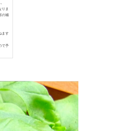
ん。
なりま
害の補
ねます
ので予