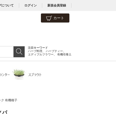
グについて
ログイン
新規会員登録
カート
注目キーワード
ハーブ料理
、
ハーブティー
、
エディブルフラワー
、
有機培養土
ック 有機種子
バ
ブ