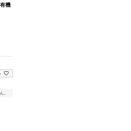
 有機
る
ん。