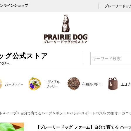
ンラインショップ
プレーリードッ
ッグ公式ストア
検索
TOPへ
ト＆ハーブ
自分で育てるハーブ＆ポット
バジル スイートバジル の種 オーガニ
【プレーリードッグ ファーム】自分で育てる ハー