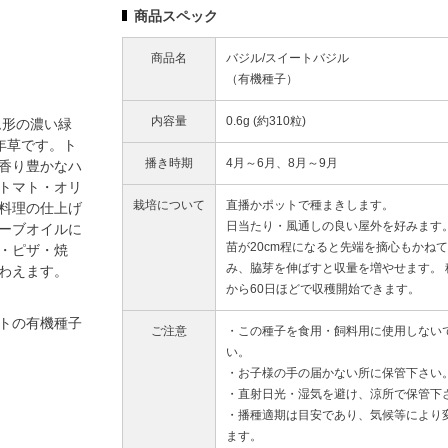
商品スペック
商品名
バジル/スイートバジル
（有機種子）
内容量
0.6g (約310粒)
ム形の濃い緑
一年草です。ト
播き時期
4月～6月、8月～9月
香り豊かなハ
トマト・オリ
栽培について
直播かポットで種まきします。
料理の仕上げ
日当たり・風通しの良い屋外を好みます
ーブオイルに
苗が20cm程になると先端を摘心もかね
・ピザ・焼
み、脇芽を伸ばすと収量を増やせます。 
わえます。
から60日ほどで収穫開始できます。
トの有機種子
ご注意
・この種子を食用・飼料用に使用しない
い。
・お子様の手の届かない所に保管下さい
・直射日光・湿気を避け、涼所で保管下
・播種適期は目安であり、気候等により
ます。