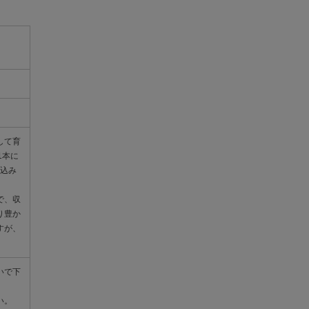
して育
1本に
。込み
で、収
り豊か
すが、
いで下
い。