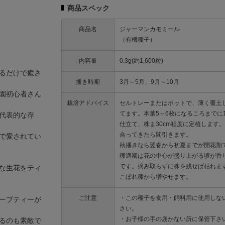
商品スペック
商品名
ジャーマンカモミール
（有機種子）
内容量
0.3g(約1,600粒)
るだけで癒さ
播き時期
3月～5月、9月～10月
園初心者さん
栽培アドバイス
セルトレーまたはポットで、薄く覆土
てます。本葉5～6枚になるころまでに
代表的な存
仕立て、株ま30cm程度に定植します
合ってきたら間引きます。
で愛されてい
秋播きなら翌春から初夏までが開花期
穫適期は花の中心が盛り上がる頃が香
です。摘み取らずに株を残せば枯れま
な生花をティ
こぼれ種から増やせます。
ご注意
・この種子を食用・飼料用に使用しな
ーブティーが
さい。
・お子様の手の届かない所に保管下さ
るのも素敵で