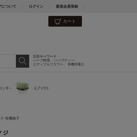
グについて
ログイン
新規会員登録
カート
注目キーワード
ハーブ料理
、
ハーブティー
、
エディブルフラワー
、
有機培養土
ク 有機種子
ジ
ブ