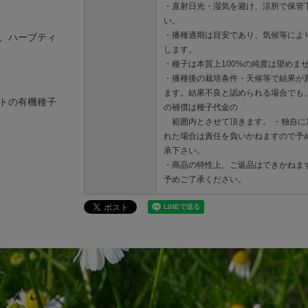
・直射日光・湿気を避け、涼所で保管
い。
・播種適期は目安であり、気候等によ
、ハーブティ
します。
・種子は本質上100%の純度は望めま
・播種後の栽培条件・天候等で結果が
ます。結果不良と認められる場合でも
トの有機種子
の補償は種子代金の
範囲内とさせて頂きます。 ・独自に
れた場合は責任を負いかねますので予
承下さい。
・商品の特性上、ご返品はできかねま
予めご了承ください。