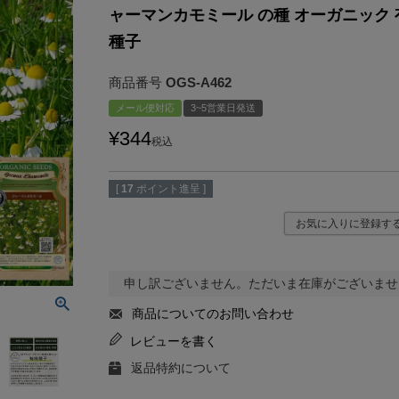
ャーマンカモミール の種 オーガニック 
種子
商品番号
OGS-A462
メール便対応
3~5営業日発送
¥
344
税込
[
17
ポイント進呈 ]
お気に入りに登録す
申し訳ございません。ただいま在庫がございませ
商品についてのお問い合わせ
レビューを書く
返品特約について