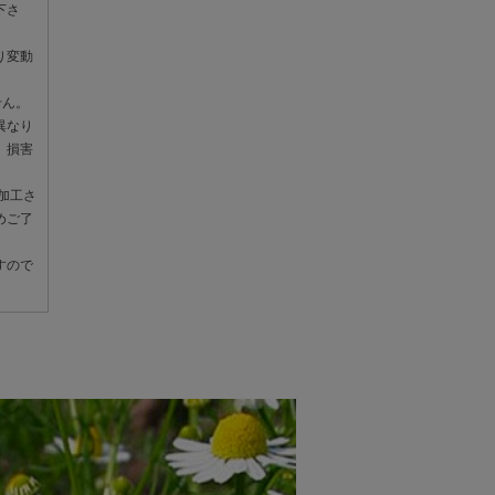
下さ
り変動
せん。
異なり
、損害
加工さ
めご了
すので