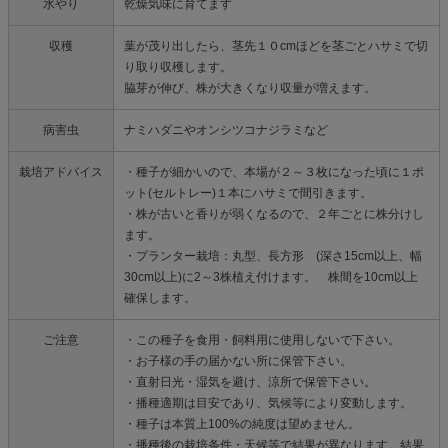
水やり
乾燥気味に育てます
収穫
葉が茂り出したら、茎先１０cmほどを茎ごとハサミで切
り取り収穫します。
脇芽が伸び、株が大きくなり収量が増えます。
病害虫
ナミハダニやオンシツコナジラミなど
栽培アドバイス
・種子が細かいので、本場が２～３枚になった頃に１ポ
ット(セルトレー)１本にハサミで間引きます。
・株が古いと香りが弱くなるので、２年ごとに株分けし
ます。
・プランター栽培：丸型、長方形 (深さ15cm以上、幅
30cm以上)に2～3株植え付けます。 株間を10cm以上
確保します。
ご注意
・この種子を食用・飼料用に使用しないで下さい。
・お子様の手の届かない所に保管下さい。
・直射日光・湿気を避け、涼所で保管下さい。
・播種適期は目安であり、気候等により変動します。
・種子は本質上100%の純度は望めません。
・播種後の栽培条件・天候等で結果が異なります。結果