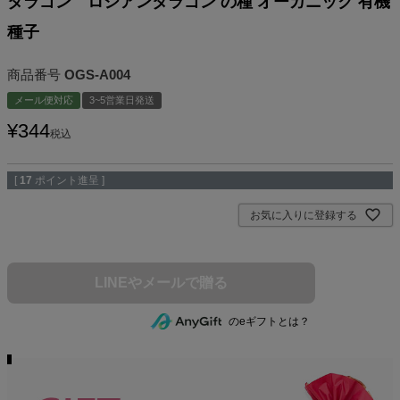
タラゴン ロシアンタラゴン の種 オーガニック 有機
種子
商品番号
OGS-A004
メール便対応
3~5営業日発送
¥
344
税込
[
17
ポイント進呈 ]
お気に入りに登録する
のeギフトとは？