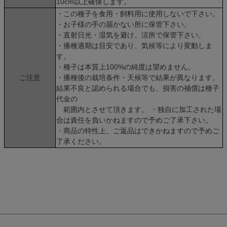
10cm以上確保します。
・この種子を食用・飼料用に使用しないで下さい。
・お子様の手の届かない所に保管下さい。
・直射日光・湿気を避け、涼所で保管下さい。
・播種適期は目安であり、気候等により変動しま
す。
・種子は本質上100%の純度は望めません。
ご注意
・播種後の栽培条件・天候等で結果が異なります。
結果不良と認められる場合でも、損害の補償は種子
代金の
範囲内とさせて頂きます。 ・独自に加工された場
合は責任を負いかねますので予めご了承下さい。
・商品の特性上、ご返品はできかねますので予めご
了承ください。