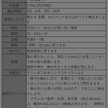
内容量
0.05g (約220粒)
播き時期
3月～6月、9月～10月
種まき 直播、セルトレーまたはポットで種まきしま
栽培について
す
場所
日当たり・水はけが良い良い場所
株間
20～50センチ
定植
本葉6～7枚
肥料
>肥料：控えめに育てます
水やり
乾燥気味に育てます
葉が茂り出したら、茎先１０cmほどを茎ごとハサミ
収穫
で切り取り収穫します。
脇芽が伸び、株が大きくなり収量が増えます。
病害虫
ナミハダニやオンシツコナジラミなど
・種子が細かいので、本場が２～３枚になった頃に
１ポット(セルトレー)１本にハサミで間引きます。
・株が古いと香りが弱くなるので、２年ごとに株分
栽培アドバイス
けします。
・プランター栽培：丸型、長方形 (深さ15cm以
上、幅30cm以上)に2～3株植え付けます。 株間を