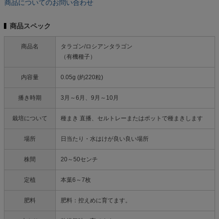
商品についてのお問い合わせ
商品スペック
商品名
タラゴン/ロシアンタラゴン
（有機種子）
内容量
0.05g (約220粒)
播き時期
3月～6月、9月～10月
栽培について
種まき 直播、セルトレーまたはポットで種まきします
場所
日当たり・水はけが良い良い場所
株間
20～50センチ
定植
本葉6～7枚
肥料
肥料：控えめに育てます。