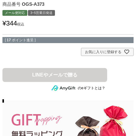
商品番号
OGS-A373
メール便対応
3~5営業日発送
¥
344
税込
[
17
ポイント進呈 ]
お気に入りに登録する
のeギフトとは？