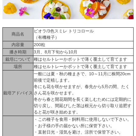
ビオラ/3色スミレ トリコロール
商品名
（有機種子）
内容量
200粒
播き時期
3月、8月下旬から10月
栽培について
種はセルトレーかポットで薄く覆土して育てます
場所
種はセルトレーかポットで薄く覆土して育てます
一般には夏・秋の種まきで、10～11月に株間20cm
前後で定植します。
冬にも花を咲かせますが、春先から5月の間、たく
栽培アドバイス
さん花を咲かせます。
冬から春と開花期間を長く楽しむためには定期的に
切り戻し、間延びした茎は根元から切り取り追肥す
ると花が咲き始めます。
・この種子を食用・飼料用に使用しないで下さい。
・お子様の手の届かない所に保管下さい。
・直射日光・湿気を避け、涼所で保管下さい。