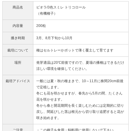
商品名
ビオラ/3色スミレ トリコロール
（有機種子）
内容量
200粒
播き時期
3月、8月下旬から10月
栽培について
種はセルトレーかポットで薄く覆土して育てます
場所
発芽適温は20℃前後ですので、夏場の播種はできるだけ
涼しい環境を確保してください。
栽培アドバイス
一般には夏・秋の種まきで、10～11月に株間20cm前後
で定植します。
冬にも花を咲かせますが、春先から5月の間、たくさん
花を咲かせます。
冬から春と開花期間を長く楽しむためには定期的に切り
戻し、間延びした茎は根元から切り取り追肥すると花が
咲き始めます。
ご注意
・この種子を食用・飼料用に使用しないで下さい。