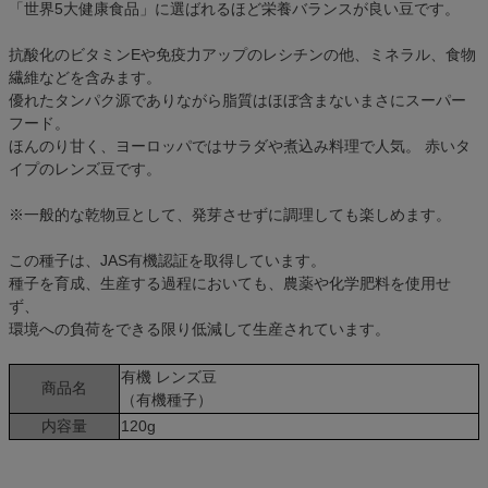
「世界5大健康食品」に選ばれるほど栄養バランスが良い豆です。
抗酸化のビタミンEや免疫力アップのレシチンの他、ミネラル、食物
繊維などを含みます。
優れたタンパク源でありながら脂質はほぼ含まないまさにスーパー
フード。
ほんのり甘く、ヨーロッパではサラダや煮込み料理で人気。 赤いタ
イプのレンズ豆です。
※一般的な乾物豆として、発芽させずに調理しても楽しめます。
この種子は、JAS有機認証を取得しています。
種子を育成、生産する過程においても、農薬や化学肥料を使用せ
ず、
環境への負荷をできる限り低減して生産されています。
有機 レンズ豆
商品名
（有機種子）
内容量
120g