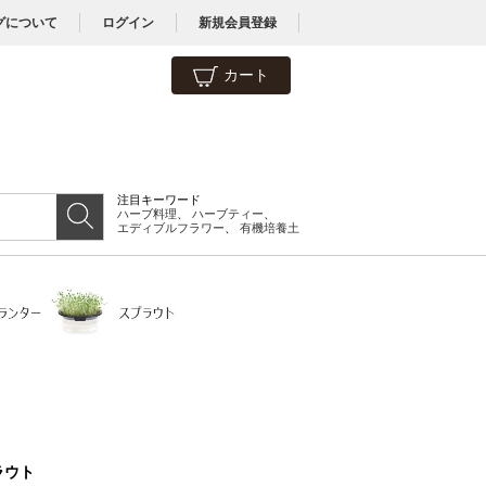
グについて
ログイン
新規会員登録
カート
注目キーワード
ハーブ料理
、
ハーブティー
、
エディブルフラワー
、
有機培養土
ラウト