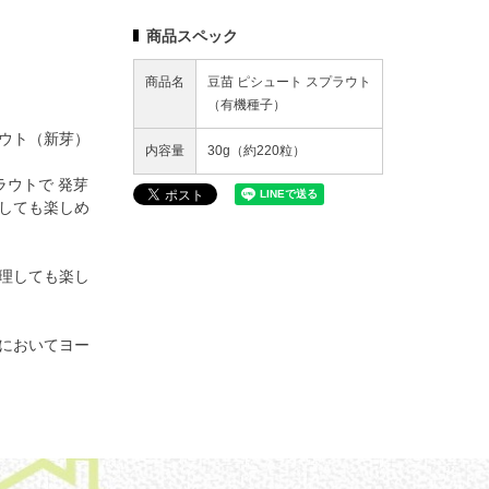
商品スペック
商品名
豆苗 ピシュート スプラウト
（有機種子）
ウト（新芽）
内容量
30g（約220粒）
ラウトで 発芽
しても楽しめ
理しても楽し
においてヨー