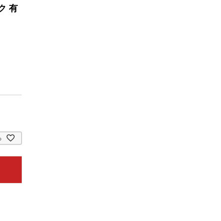
ク 有
る