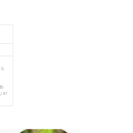
さじ
型）
じ１/