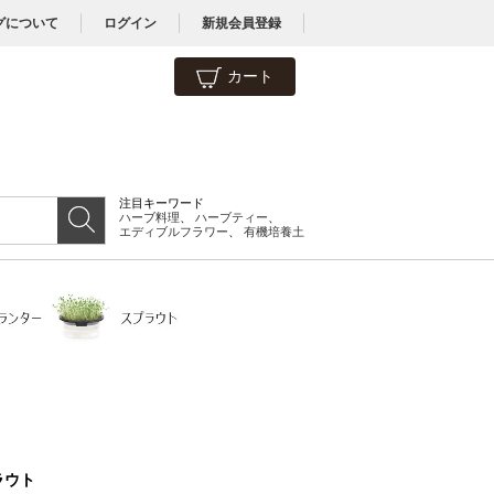
グについて
ログイン
新規会員登録
カート
注目キーワード
ハーブ料理
、
ハーブティー
、
エディブルフラワー
、
有機培養土
ラウト