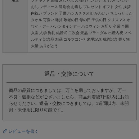
用途
プチギフト 退職 おしゃれ 入浴剤 ハンカチ タオルハンカチ
お礼 レディース 送別会 お返し プレゼント ギフト 女性 挨拶
内祝い ブランド 子供 ハンカチタオル かわいい ちょっとした
タオル 可愛い 雑貨 敬老の日 母の日 子供の日 クリスマス ホ
ワイトデー バレンタインデー ハロウィン お配り 卒業 卒園
入園 入学 御礼 結婚式 二次会 景品 ブライダル 出産内祝 ノベ
ルティ 記念品 粗品 ゴルフコンペ 来場記念 成約記念 贈り物
大量 ありがとう
返品・交換について
商品の品質につきましては、万全を期しておりますが、万一
不良・破損などがございましたら、商品到着後7日以内にお知
らせください。返品・交換につきましては、1週間以内、未開
封・未使用に限り可能です。
レビューを書く