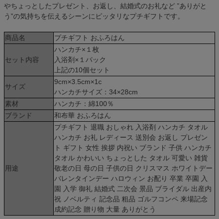
やちょっとしたプレゼント、お返し、結婚式のお礼など ”ありがと
う”の気持ちを伝えるシーンにピッタリなプチギフトです。
商品名
プチギフト おふろはん
ハンカチ×１枚
セット内容
入浴剤×１パック
上記の10個セット
9cm×3.5cm×1c
サイズ
ハンカチサイズ：34×28cm
素材
ハンカチ：綿100％
ブランド
和布華 おふろはん
プチギフト 退職 おしゃれ 入浴剤 ハンカチ タオル
ハンカチ お礼 レディース 送別会 お返し プレゼン
ト ギフト 女性 挨拶 内祝い ブランド 子供 ハンカチ
タオル かわいい ちょっとした タオル 可愛い 雑貨
用途
敬老の日 母の日 子供の日 クリスマス ホワイトデー
バレンタインデー ハロウィン お配り 卒業 卒園 入
園 入学 御礼 結婚式 二次会 景品 ブライダル 出産内
祝 ノベルティ 記念品 粗品 ゴルフコンペ 来場記念
成約記念 贈り物 大量 ありがとう