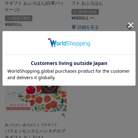
チギフト おふろはん(白帯パッ
フト おふろはん
ケージ)
1~3営業日発送
¥
660
〜
税込
1~3営業日発送
¥
660
税込
詳細を見る
カートに入れる
あったかい ありがとう プチギフト
バスエッセンスとハンカチのプ
チギフト おふろはん