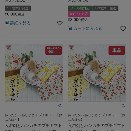
おふろはん
おふろはん
1~3営業日発送
メール便対応
1~3営業日発送
¥
6,000
eギフト対応
税込
¥
3,000
税込
詳細を見る
カートに入れる
あったかい ありがとう プチギフト 【お
あったかい ありがとう プチギフト 【お
ふろはん】
ふろはん】
入浴剤とハンカチのプチギフト
入浴剤とハンカチのプチギフト