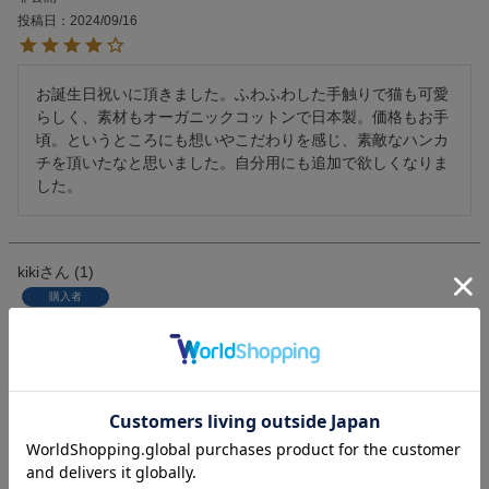
投稿日
2024/09/16
お誕生日祝いに頂きました。ふわふわした手触りで猫も可愛
らしく、素材もオーガニックコットンで日本製。価格もお手
頃。というところにも想いやこだわりを感じ、素敵なハンカ
チを頂いたなと思いました。自分用にも追加で欲しくなりま
した。
kiki
1
購入者
非公開
投稿日
2021/06/17
迅速な対応をしていただきありがとうございました。

猫の刺繡がとても可愛いと好評でした。

欲を言えば各文字で同じポーズの猫は色が違うともっと良か
ったのではと思いました。
