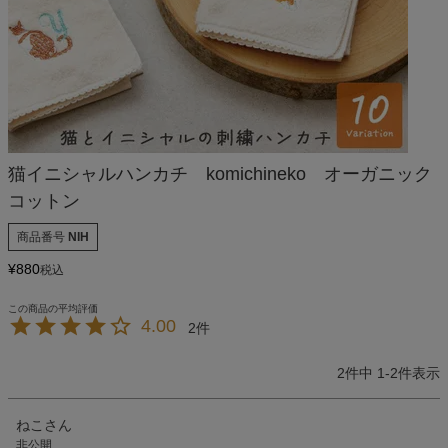
猫イニシャルハンカチ komichineko オーガニック
コットン
商品番号
NIH
¥
880
税込
4.00
2
2
件中
1
-
2
件表示
ねこ
非公開