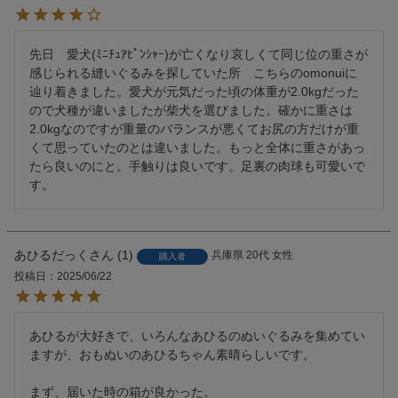
先日　愛犬(ﾐﾆﾁｭｱﾋﾟﾝｼｬｰ)が亡くなり哀しくて同じ位の重さが
感じられる縫いぐるみを探していた所　こちらのomonuiに
辿り着きました。愛犬が元気だった頃の体重が2.0kgだった
ので犬種が違いましたが柴犬を選びました。確かに重さは
2.0kgなのですが重量のバランスが悪くてお尻の方だけが重
くて思っていたのとは違いました。もっと全体に重さがあっ
たら良いのにと。手触りは良いです。足裏の肉球も可愛いで
す。
あひるだっく
1
兵庫県
20代
女性
購入者
投稿日
2025/06/22
あひるが大好きで、いろんなあひるのぬいぐるみを集めてい
ますが、おもぬいのあひるちゃん素晴らしいです。

まず、届いた時の箱が良かった。
