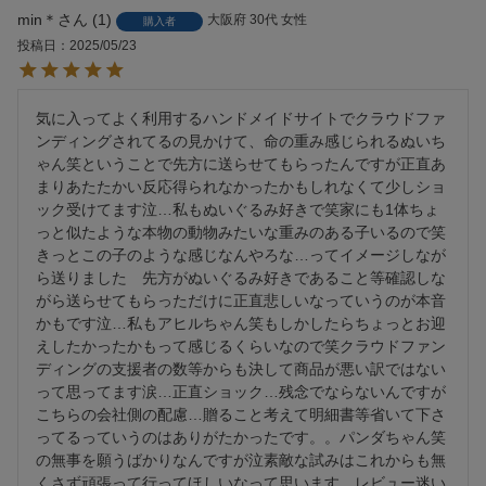
min＊
1
大阪府
30代
女性
購入者
投稿日
2025/05/23
気に入ってよく利用するハンドメイドサイトでクラウドファ
ンディングされてるの見かけて、命の重み感じられるぬいち
ゃん笑ということで先方に送らせてもらったんですが正直あ
まりあたたかい反応得られなかったかもしれなくて少しショ
ック受けてます泣…私もぬいぐるみ好きで笑家にも1体ちょ
っと似たような本物の動物みたいな重みのある子いるので笑
きっとこの子のような感じなんやろな…ってイメージしなが
ら送りました　先方がぬいぐるみ好きであること等確認しな
がら送らせてもらっただけに正直悲しいなっていうのが本音
かもです泣…私もアヒルちゃん笑もしかしたらちょっとお迎
えしたかったかもって感じるくらいなので笑クラウドファン
ディングの支援者の数等からも決して商品が悪い訳ではない
って思ってます涙…正直ショック…残念でならないんですが
こちらの会社側の配慮…贈ること考えて明細書等省いて下さ
ってるっていうのはありがたかったです。。パンダちゃん笑
の無事を願うばかりなんですが泣素敵な試みはこれからも無
くさず頑張って行ってほしいなって思います　レビュー迷い