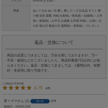
ブランド
omonui おもぬい
用途
ぬいぐるみ ぬい活 癒し 癒しグッズ 記念品 ギフト 贈
り物 送別 退職 内祝 出産祝い 快気祝い 結婚祝い 入学
祝い 新築祝い お中元 お歳暮 お年賀 内祝い お祝い 父
の日 母の日 敬老の日 還暦祝い 喜寿祝い プレゼント
返品・交換について
商品の品質につきましては、万全を期しておりますが、万一
不良・破損などがございましたら、商品到着後7日以内にお知
らせください。返品・交換につきましては、1週間以内、未開
封・未使用に限り可能です。
4.75
4
茶々ママ
1
女性
購入者
投稿日
2025/11/29