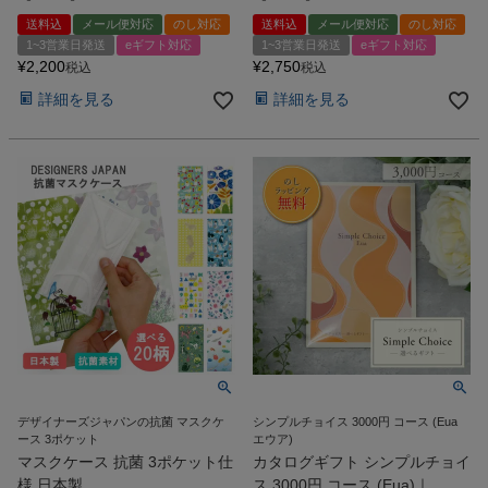
送料込
メール便対応
のし対応
送料込
メール便対応
のし対応
1~3営業日発送
eギフト対応
1~3営業日発送
eギフト対応
¥
2,200
¥
2,750
税込
税込
詳細を見る
詳細を見る
デザイナーズジャパンの抗菌 マスクケ
シンプルチョイス 3000円 コース (Eua
ース 3ポケット
エウア)
マスクケース 抗菌 3ポケット仕
カタログギフト シンプルチョイ
様 日本製
ス 3000円 コース (Eua)｜