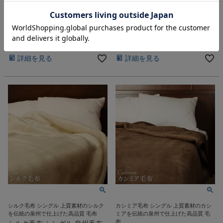
付きショッピングバッグ
ポケット仕様 日本製
メール便対応
1~3営業日発送
メール便対応
1~3営業日発送
eギフト対応
eギフト対応
¥
2,970
¥
550
税込
税込
詳細を見る
詳細を見る
シルク毛布 シングル 上質素材のシルク
カシミア毛布 シングル 上質素材のカシ
を伝統の泉州で仕上げた高品質 毛布
ミアを伝統の泉州で仕上げた高品質 毛
布