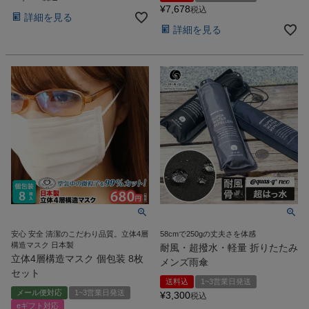
¥
7,678
税込
詳細を見る
詳細を見る
安心 安全 清潔のこだわり品質。立体4層
58cmで250gの丈夫さを体感
構造マスク 日本製
耐風・超撥水・軽量 折りたたみ
立体4層構造マスク 個包装 8枚
メンズ雨傘
セット
送料込
1~3営業日発送
メール便対応
1~3営業日発送
¥
3,300
税込
eギフト対応