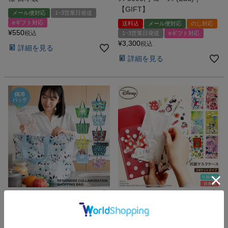
【GIFT】
メール便対応
1~3営業日発送
eギフト対応
送料込
メール便対応
のし対応
¥
550
税込
1~3営業日発送
eギフト対応
¥
3,300
税込
詳細を見る
詳細を見る
日本のアーティストとコラボした個性的
ディズニーキャラクターの抗菌 マスク
な保冷エコバッグ
ケース 3ポケット
DESIGNERS JAPAN 保冷機能
ディズニー 抗菌マスクケース 3