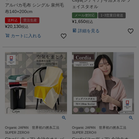
Citya(シティア) 今治タオル フ
アルパカ毛布 シングル 泉州毛
ェイスタオル
布140×200cm
メール便対応
1~3営業日発送
送料込
受注生産
¥
1,650
税込
¥
20,130
税込
詳細を見る
カートに入れる
Organic JAPAN 世界初の撚糸工法
Organic JAPAN 世界初の撚糸工法
SUPER ZERO®
SUPER ZERO®
Citya(シティア) 今治タオル バ
Cordia(コーディア) 今治タオ