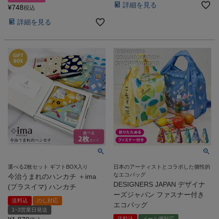
詳細を見る
¥
748
税込
詳細を見る
選べる2枚セット ギフトBOX入り
日本のアーティストとコラボした個性的
なエコバッグ
今治うまれのハンカチ ＋ima
DESIGNERS JAPAN デザイナ
(プラスイマ) ハンカチ
ーズジャパン ファスナー付き
送料込
のし対応
エコバッグ
1~3営業日発送
送料込
メール便対応