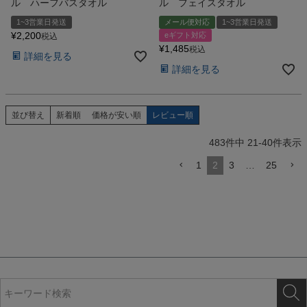
ル ハーフバスタオル
ル フェイスタオル
1~3営業日発送
メール便対応
1~3営業日発送
¥
2,200
eギフト対応
税込
¥
1,485
税込
詳細を見る
詳細を見る
並び替え
新着順
価格が安い順
レビュー順
483
件中
21
-
40
件表示
1
2
3
…
25