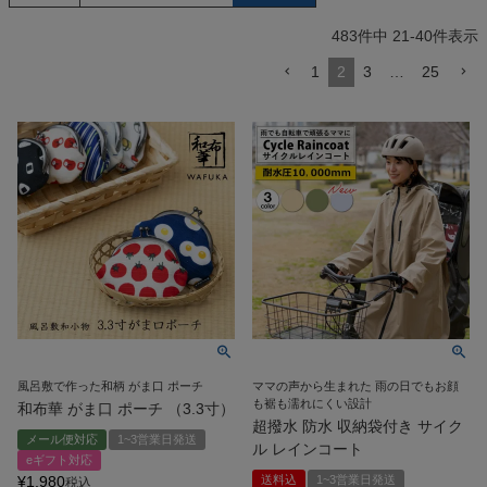
483
件中
21
-
40
件表示
1
2
3
…
25
風呂敷で作った和柄 がま口 ポーチ
ママの声から生まれた 雨の日でもお顔
も裾も濡れにくい設計
和布華 がま口 ポーチ （3.3寸）
超撥水 防水 収納袋付き サイク
メール便対応
1~3営業日発送
ル レインコート
eギフト対応
¥
1,980
送料込
1~3営業日発送
税込