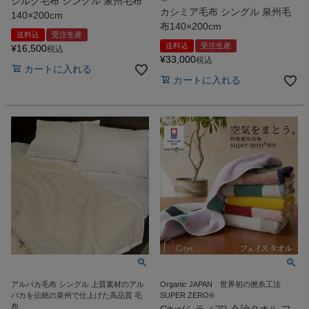
シルク毛布 シングル 泉州毛布
カシミア毛布 シングル 泉州毛
140×200cm
布140×200cm
送料込
受注生産
送料込
受注生産
¥
16,500
税込
¥
33,000
税込
カートに入れる
カートに入れる
アルパカ毛布 シングル 上質素材のアル
Organic JAPAN 世界初の撚糸工法
パカを伝統の泉州で仕上げた高品質 毛
SUPER ZERO®
布