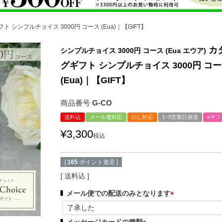
ト シンプルチョイス 3000円 コース (Eua)｜【GIFT】
カ
シンプルチョイス 3000円 コース (Eua エウア)
グギフト シンプルチョイス 3000円 コ
(Eua)｜【GIFT】
商品番号
G-CO
送料込
メール便対応
のし対応
1~3営業日発送
eギ
¥
3,300
税込
[
165
ポイント進呈 ]
送料込
メール便での配送のみとなります
(
必
メッセージカードの種類