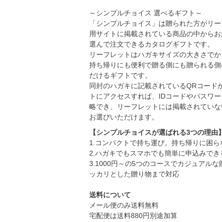
～シンプルチョイス 選べるギフト～
「シンプルチョイス」は贈られた方がリー
用サイトに掲載されている商品の中からお
選んで注文できるカタログギフトです。
リーフレットはハガキサイズの大きさでか
持ち帰りにも便利で贈る側にも贈られる側
だけるギフトです。
同封のハガキに記載されているQRコード
トにアクセスすれば、IDコードやパスワ
略でき、リーフレットには掲載されていな
お選びいただけます。
【シンプルチョイスが選ばれる3つの理由
1.コンパクトで持ち運び。持ち帰りに困ら
2.ハガキでもスマホでも簡単に申込みでき
3.1000円～の5つのコースでカジュアル
ッカリとした贈り物まで対応
送料について
メール便のみ送料無料
宅配便は送料880円別途加算