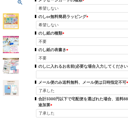
須
(
)
必
のしor無料簡易ラッピング
須
(
)
必
のし紙の種類
須
(
)
必
のし紙の表書き
須
(
)
必
のしに入れるお名前(必要な場合入力してください
須
)
メール便のみ送料無料、メール便は日時指定不可
(
合計3300円以下で宅配便を選ばれた場合、送料88
途加算
)
(
必
須