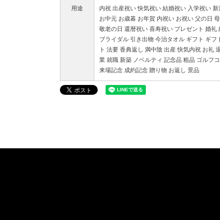
用途
内祝 出産祝い 快気祝い 結婚祝い 入学祝い 
お中元 お歳暮 お年賀 内祝い お祝い 父の日 
敬老の日 還暦祝い 喜寿祝い プレゼント 婚礼
ブライダル 引き出物 今治タオル ギフト ギフ
ト 法要 香典返し 満中陰 出産 快気内祝 お礼 
業 就職 新築 ノベルティ 記念品 粗品 ゴルフ
来場記念 成約記念 贈り物 お返し 景品