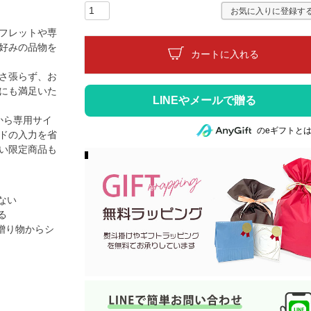
)
お気に入りに登録す
フレットや専
好みの品物を
カートに入れる
さ張らず、お
にも満足いた
から専用サイ
のeギフトと
ードの入力を省
い限定商品も
】
ない
る
な贈り物からシ