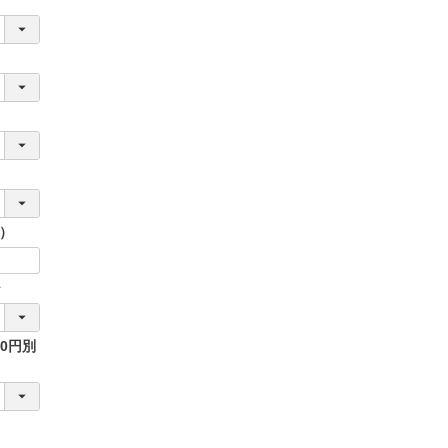
）
必
0円別
須