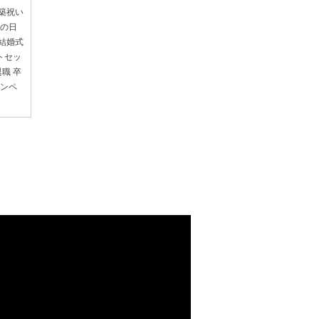
新築祝い
母の日
 結婚式
トセッ
退職 卒
コンペ