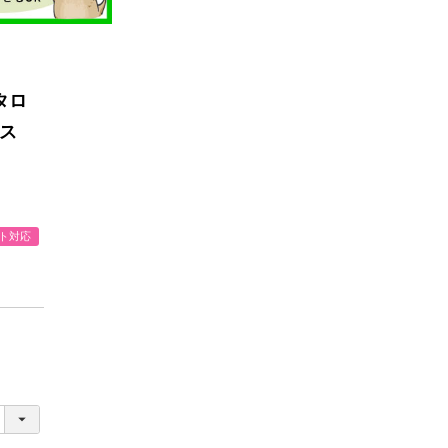
タロ
ース
フト対応