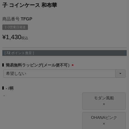
子 コインケース 和布華
商品番号
TFGP
1~3営業日発送
¥
1,430
税込
[
72
ポイント進呈 ]
簡易無料ラッピング(メール便不可）
(
必
須
-
柄
)
-
モダン風船
×
OHANAピンク
×