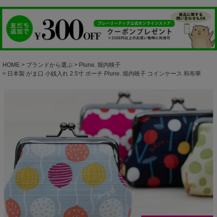
HOME
ブランドから選ぶ
Plune. 堀内映子
日本製 がま口 小銭入れ 2.5寸 ポーチ Plune. 堀内映子 コインケース 和布華