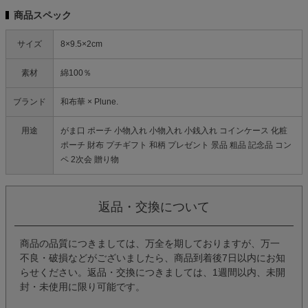
商品スペック
サイズ
8×9.5×2cm
素材
綿100％
ブランド
和布華 × Plune.
用途
がま口 ポーチ 小物入れ 小物入れ 小銭入れ コインケース 化粧
ポーチ 財布 プチギフト 和柄 プレゼント 景品 粗品 記念品 コン
ペ 2次会 贈り物
返品・交換について
商品の品質につきましては、万全を期しておりますが、万一
不良・破損などがございましたら、商品到着後7日以内にお知
らせください。返品・交換につきましては、1週間以内、未開
封・未使用に限り可能です。