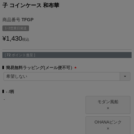
子 コインケース 和布華
商品番号
TFGP
1~3営業日発送
¥
1,430
税込
[
72
ポイント進呈 ]
簡易無料ラッピング(メール便不可）
(
必
須
-
柄
)
-
モダン風船
×
OHANAピンク
×