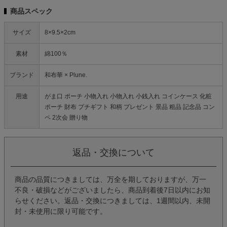
商品スペック
サイズ
8×9.5×2cm
素材
綿100％
ブランド
和布華 × Plune.
用途
がま口 ポーチ 小物入れ 小物入れ 小銭入れ コインケース 化粧
ポーチ 財布 プチギフト 和柄 プレゼント 景品 粗品 記念品 コン
ペ 2次会 贈り物
返品・交換について
商品の品質につきましては、万全を期しておりますが、万一
不良・破損などがございましたら、商品到着後7日以内にお知
らせください。返品・交換につきましては、1週間以内、未開
封・未使用に限り可能です。