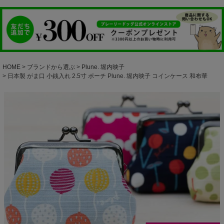
HOME
ブランドから選ぶ
Plune. 堀内映子
日本製 がま口 小銭入れ 2.5寸 ポーチ Plune. 堀内映子 コインケース 和布華