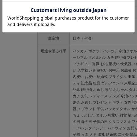
サイズ
約25x25cm
素材
綿100％
生産地
日本（今治）
用途や贈る相手
ハンカチ ポケットハンカチ 今治タオル
ーシブル タオルハンカチ 贈り物 プレ
プチギフト 退職 お礼 産祝い 快気祝い
い 入学祝い 新築祝い お中元 お歳暮 
内祝い お祝い 結婚式 ブライダル 出産
ティ 記念品 粗品 ゴルフコンペ 来場記
記念 贈り物 お返し 景品 おしゃれ タ
カチ お礼 レディース メンズ 今治ハン
別会 お返し プレゼント ギフト 女性 挨
祝い ブランド 子供 ハンカチタオル か
ちょっとした タオル 可愛い 雑貨 敬老
の日 母の日 子供の日 クリスマス ホワ
ー バレンタインデー ハロウィン お配り
卒園 入園 入学 御礼 結婚式 二次会 景品