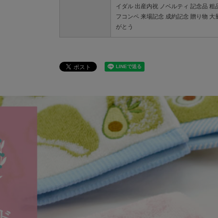
イダル 出産内祝 ノベルティ 記念品 粗
フコンペ 来場記念 成約記念 贈り物 大
がとう