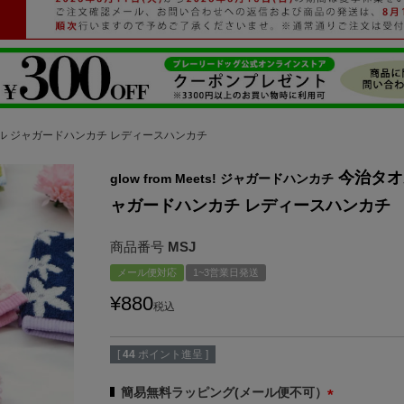
ル ジャガードハンカチ レディースハンカチ
今治タオ
glow from Meets! ジャガードハンカチ
ャガードハンカチ レディースハンカチ
商品番号
MSJ
メール便対応
1~3営業日発送
¥
880
税込
[
44
ポイント進呈 ]
簡易無料ラッピング(メール便不可）