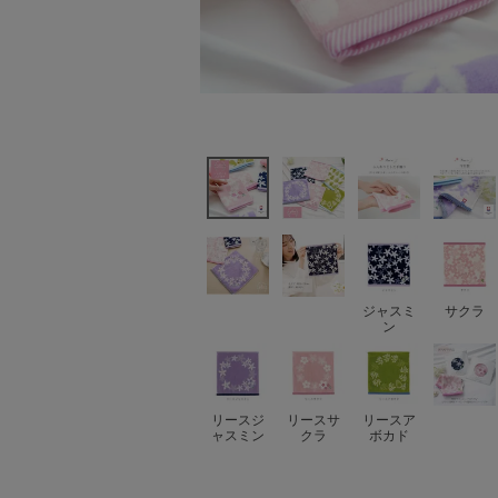
ジャスミ
サクラ
ン
リースジ
リースサ
リースア
ャスミン
クラ
ボカド