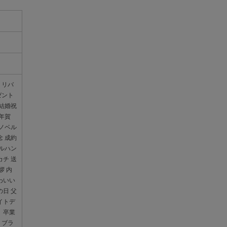
 リバ
ゼント
 結婚祝
お年賀
 ノベル
念 成約
オルハン
カチ 送
拶 内
わいい
の日 父
イトデ
 卒業
 ブラ