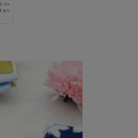
品 ゴル
量 あり