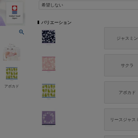
(
必
須
バリエーション
)
ジャスミン
サクラ
アボカド
アボカド
リースジャス