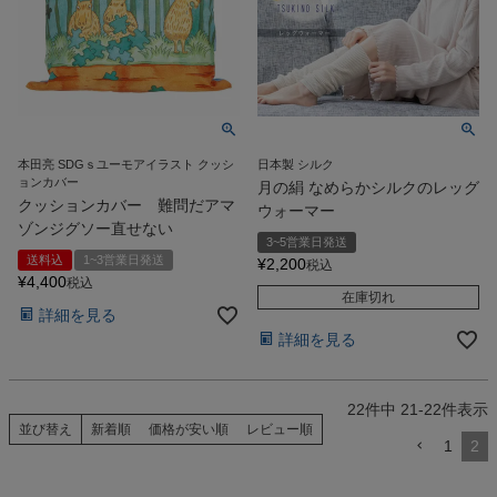
検索
本田亮 SDGｓユーモアイラスト クッシ
日本製 シルク
ョンカバー
月の絹 なめらかシルクのレッグ
クッションカバー 難問だアマ
ウォーマー
ゾンジグソー直せない
3~5営業日発送
送料込
1~3営業日発送
¥
2,200
税込
¥
4,400
税込
在庫切れ
詳細を見る
詳細を見る
22
件中
21
-
22
件表示
並び替え
新着順
価格が安い順
レビュー順
1
2