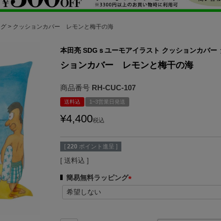
ッグ
クッションカバー レモンと梅干の海
本田亮 SDGｓユーモアイラスト クッションカバー
ションカバー レモンと梅干の海
商品番号
RH-CUC-107
送料込
1~3営業日発送
¥
4,400
税込
[
220
ポイント進呈 ]
送料込
簡易無料ラッピング
(
必
須