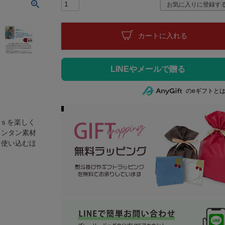
)
お気に入りに登録す
カートに入れる
のeギフトと
Gｓを楽しく
ャンタン素材
 使い込むほ