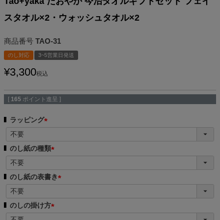
Tao+yaka たおやか 今治タオルギフトセット フェイ
スタオル×2・ウォッシュタオル×2
商品番号
TAO-31
のし対応
3~5営業日発送
¥
3,300
税込
[
165
ポイント進呈 ]
ラッピング
(
必
のし紙の種類
須
(
)
必
のし紙の表書き
須
(
)
必
のしの掛け方
須
(