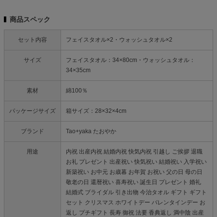
商品スペック
セット内容
フェイスタオル×2・ウォッシュタオル×2
サイズ
フェイスタオル：34×80cm・ウォッシュタオル：
34×35cm
素材
綿100％
パッケージサイズ
箱サイズ：28×32×4cm
ブランド
Tao+yaka たおやか
用途
内祝 出産内祝 結婚内祝 快気内祝 引越し ご挨拶 退職
お礼 プレゼント 出産祝い 快気祝い 結婚祝い 入学祝い
新築祝い お中元 お歳暮 お年賀 お祝い 父の日 母の日
敬老の日 還暦祝い 喜寿祝い 誕生日 プレゼント 婚礼
結婚式 ブライダル 引き出物 今治タオル ギフト ギフト
セット クリスマス ホワイトデー バレンタインデー お
返し プチギフト 長寿 御祝 法要 香典返し 満中陰 出産