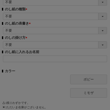
(
必
のし紙の種類
須
(
)
必
のし紙の表書き
須
(
)
必
のしの掛け方
須
(
)
必
のし紙に入れるお名前
須
)
カラー
ポピー
ミモザ
△
残りわずかです。
✕
ただいま在庫がございません。