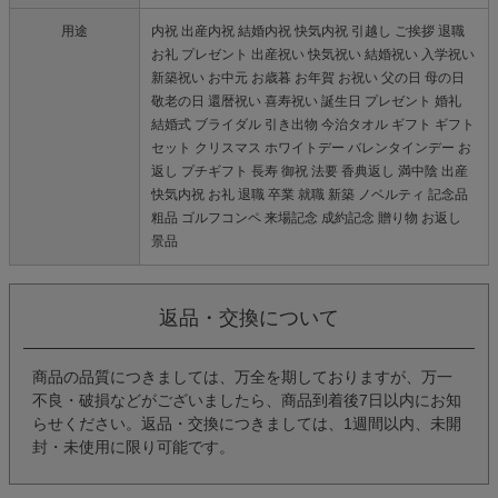
用途
内祝 出産内祝 結婚内祝 快気内祝 引越し ご挨拶 退職
お礼 プレゼント 出産祝い 快気祝い 結婚祝い 入学祝い
新築祝い お中元 お歳暮 お年賀 お祝い 父の日 母の日
敬老の日 還暦祝い 喜寿祝い 誕生日 プレゼント 婚礼
結婚式 ブライダル 引き出物 今治タオル ギフト ギフト
セット クリスマス ホワイトデー バレンタインデー お
返し プチギフト 長寿 御祝 法要 香典返し 満中陰 出産
快気内祝 お礼 退職 卒業 就職 新築 ノベルティ 記念品
粗品 ゴルフコンペ 来場記念 成約記念 贈り物 お返し
景品
返品・交換について
商品の品質につきましては、万全を期しておりますが、万一
不良・破損などがございましたら、商品到着後7日以内にお知
らせください。返品・交換につきましては、1週間以内、未開
封・未使用に限り可能です。