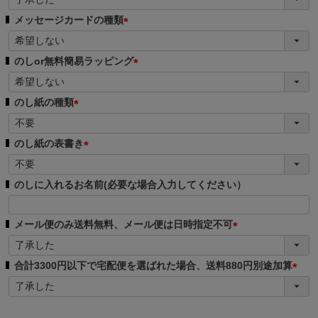
必
メッセージカードの種類
須
(
)
必
のしor無料簡易ラッピング
須
(
)
必
のし紙の種類
須
(
)
必
のし紙の表書き
須
(
)
必
のしに入れるお名前(必要な場合入力してください）
須
)
メール便のみ送料無料、メール便は日時指定不可
(
必
合計3300円以下で宅配便を選ばれた場合、送料880円別途加算
須
(
)
必
須