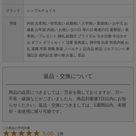
ブランド
シンプルチョイス
用途
内祝 出産祝い 快気祝い 結婚祝い 入学祝い 新築祝い お中元 お
歳暮 お年賀 内祝い お祝い 父の日 母の日 敬老の日 還暦祝い 喜
寿祝い プレゼント 婚礼 結婚式 ブライダル 引き出物 今治タオ
ル ギフト ギフトセット 法要 香典返し 満中陰 出産 快気内祝 お
礼 退職 卒業 就職 新築 ノベルティ 記念品 粗品 ゴルフコンペ 来
場記念 成約記念 贈り物 お返し 景品
返品・交換について
商品の品質につきましては、万全を期しておりますが、万一
不良・破損などがございましたら、商品到着後7日以内にお知
らせください。返品・交換につきましては、1週間以内、未開
封・未使用に限り可能です。
5.00
1