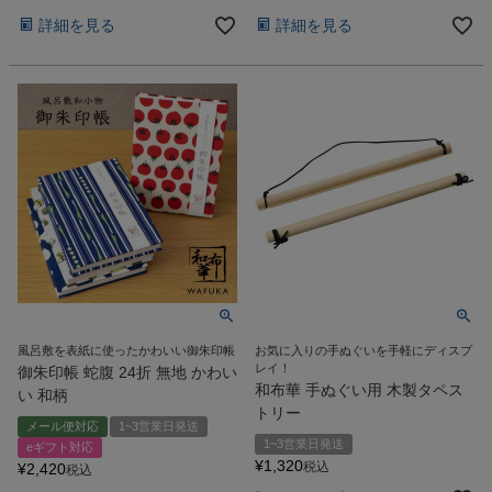
詳細を見る
詳細を見る
風呂敷を表紙に使ったかわいい御朱印帳
お気に入りの手ぬぐいを手軽にディスプ
レイ！
御朱印帳 蛇腹 24折 無地 かわい
和布華 手ぬぐい用 木製タペス
い 和柄
トリー
メール便対応
1~3営業日発送
1~3営業日発送
eギフト対応
¥
1,320
税込
¥
2,420
税込