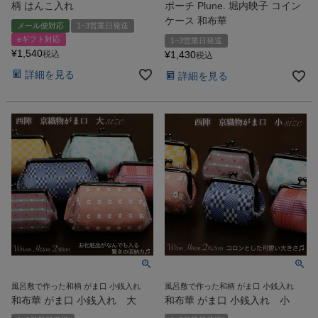
柄 はんこ入れ
ポーチ Plune. 堀内映子 コイン
ケース 和布華
メール便対応
1~3営業日発送
eギフト対応
1~3営業日発送
¥
1,540
税込
¥
1,430
税込
詳細を見る
詳細を見る
風呂敷で作った和柄 がま口 小銭入れ
風呂敷で作った和柄 がま口 小銭入れ
和布華 がま口 小銭入れ 大
和布華 がま口 小銭入れ 小