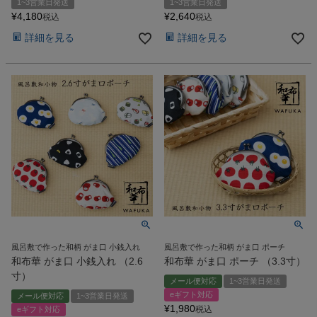
1~3営業日発送
1~3営業日発送
¥
4,180
¥
2,640
税込
税込
詳細を見る
詳細を見る
風呂敷で作った和柄 がま口 小銭入れ
風呂敷で作った和柄 がま口 ポーチ
和布華 がま口 小銭入れ （2.6
和布華 がま口 ポーチ （3.3寸）
寸）
メール便対応
1~3営業日発送
eギフト対応
メール便対応
1~3営業日発送
¥
1,980
税込
eギフト対応