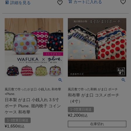
カートに入れる
詳細を見る
風呂敷で作ったがま口 小銭入れ 和布華
風呂敷で作った和柄 がま口 ポーチ
×Plune.
和布華 がま口 コスメポーチ
日本製 がま口 小銭入れ 3.5寸
（4寸）
ポーチ Plune. 堀内映子 コイン
1~3営業日発送
ケース 和布華
¥
2,200
税込
1~3営業日発送
在庫切れ
¥
1,650
税込