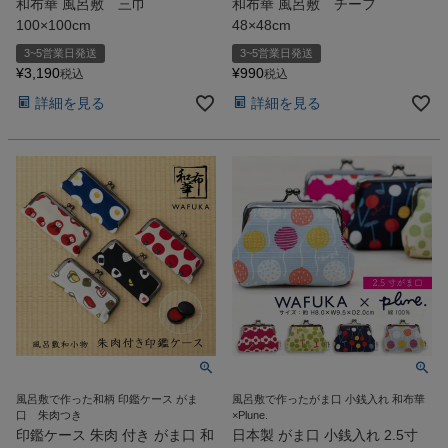
和布華 風呂敷 三巾
和布華 風呂敷 チーフ
100×100cm
48×48cm
3~5営業日発送
3~5営業日発送
¥
3,190
¥
990
税込
税込
詳細を見る
詳細を見る
風呂敷で作った和柄 印鑑ケース がま
風呂敷で作ったがま口 小銭入れ 和布華
口 朱肉つき
×Plune.
印鑑ケース 朱肉 付き がま口 和
日本製 がま口 小銭入れ 2.5寸