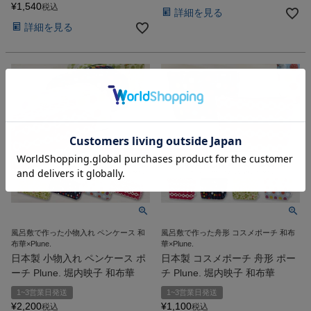
¥
1,540
税込
詳細を見る
詳細を見る
風呂敷で作った小物入れ ペンケース 和
風呂敷で作った舟形 コスメポーチ 和布
布華×Plune.
華×Plune.
日本製 小物入れ ペンケース ポ
日本製 コスメポーチ 舟形 ポー
ーチ Plune. 堀内映子 和布華
チ Plune. 堀内映子 和布華
1~3営業日発送
1~3営業日発送
¥
2,200
¥
1,100
税込
税込