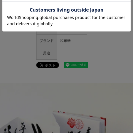
素材
表面：綿100%
中面：奉書紙
仕様
蛇腹 24折
ブランド
和布華
用途