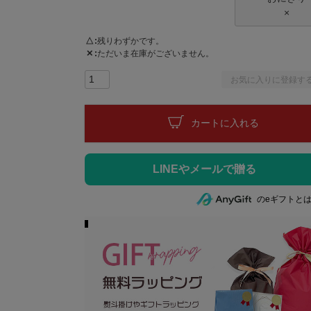
×
△
残りわずかです。
✕
ただいま在庫がございません。
お気に入りに登録す
カートに入れる
のeギフトと