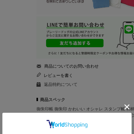
商品についてのお問い合わせ
レビューを書く
返品特約について
商品スペック
御朱印帳 御朱印 かわいい オシャレ スタンプ帳 和柄
仏閣 神社めぐり お寺巡り お遍路 参拝 神事 旅行 記
ト
サイズ
11×16×1.5cm