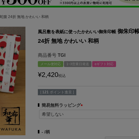
蛇腹 24折 無地 かわいい 和柄
御朱印帳
風呂敷を表紙に使ったかわいい御朱印帳
24折 無地 かわいい 和柄
商品番号
TGI
メール便対応
1~3営業日発送
eギフト対応
¥
2,420
税込
[
121
ポイント進呈 ]
簡易無料ラッピング
(
必
須
-
柄
)