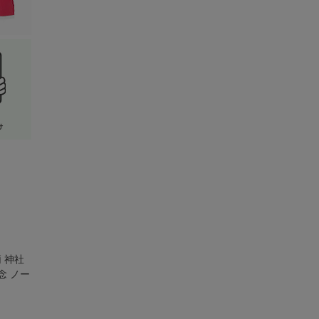
 神社
念 ノー