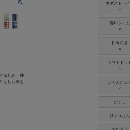
-
ネギストライ
×
珈琲タイム
×
目玉焼き
×
トマトドッ
×
や儀礼用、神
リとした紙を
ころんだる
×
おすし
ひょうたん
おにぎり