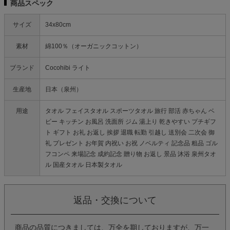
商品スペック
サイズ
34x80cm
素材
綿100％（オーガニックコットン）
ブランド
Cocohibi ライト
生産地
日本（泉州）
用途
タオル フェイスタオル スポーツタオル 旅行 部活 赤ちゃん ベ
ビー キッチン お風呂 洗面所 ジム 湯上り 乾きやすい プチギフ
ト ギフト お礼 お返し 挨拶 退職 転勤 引越し 送別会 二次会 御
礼 プレゼント お年賀 内祝い お祝 ノベルティ 記念品 粗品 ゴル
フコンペ 来場記念 成約記念 贈り物 お返し 景品 沐浴 泉州タオ
ル 国産タオル 日本製タオル
返品・交換について
商品の品質につきましては、万全を期しておりますが、万一