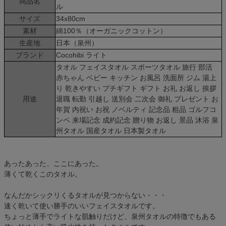
商品名
ル
サイズ
34x80cm
素材
綿100％（オーガニックコットン）
生産地
日本（泉州）
ブランド
Cocohibi ライト
タオル フェイスタオル スポーツタオル 旅行 部活
赤ちゃん ベビー キッチン お風呂 洗面所 ジム 湯上
り 乾きやすい プチギフト ギフト お礼 お返し 挨拶
用途
退職 転勤 引越し 送別会 二次会 御礼 プレゼント お
年賀 内祝い お祝 ノベルティ 記念品 粗品 ゴルフコ
ンペ 来場記念 成約記念 贈り物 お返し 景品 沐浴 泉
州タオル 国産タオル 日本製タオル
あったあった、ここにあった。
薄くて乾くこのタオル。
なんだかシックリくるタオルが見つからない・・・
速く乾いて使い勝手のいいフェイスタオルです。
ちょっと薄手でライトな肌触りだけど、泉州タオルの特徴でもある