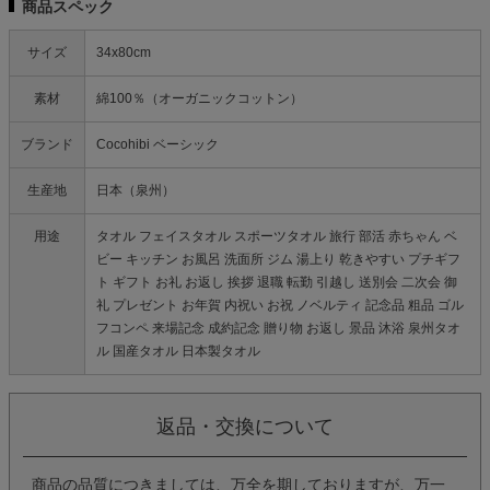
商品スペック
サイズ
34x80cm
素材
綿100％（オーガニックコットン）
ブランド
Cocohibi ベーシック
生産地
日本（泉州）
用途
タオル フェイスタオル スポーツタオル 旅行 部活 赤ちゃん ベ
ビー キッチン お風呂 洗面所 ジム 湯上り 乾きやすい プチギフ
ト ギフト お礼 お返し 挨拶 退職 転勤 引越し 送別会 二次会 御
礼 プレゼント お年賀 内祝い お祝 ノベルティ 記念品 粗品 ゴル
フコンペ 来場記念 成約記念 贈り物 お返し 景品 沐浴 泉州タオ
ル 国産タオル 日本製タオル
返品・交換について
商品の品質につきましては、万全を期しておりますが、万一