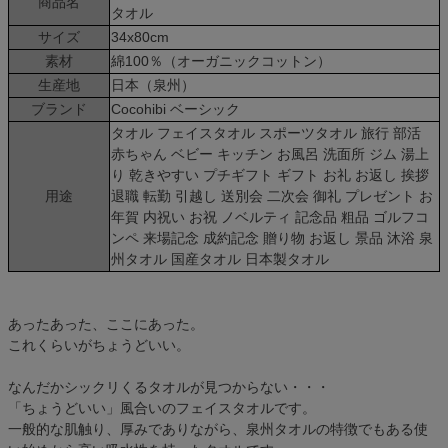
商品名
タオル
サイズ
34x80cm
素材
綿100％（オーガニックコットン）
生産地
日本（泉州）
ブランド
Cocohibi ベーシック
タオル フェイスタオル スポーツタオル 旅行 部活
赤ちゃん ベビー キッチン お風呂 洗面所 ジム 湯上
り 乾きやすい プチギフト ギフト お礼 お返し 挨拶
用途
退職 転勤 引越し 送別会 二次会 御礼 プレゼント お
年賀 内祝い お祝 ノベルティ 記念品 粗品 ゴルフコ
ンペ 来場記念 成約記念 贈り物 お返し 景品 沐浴 泉
州タオル 国産タオル 日本製タオル
あったあった、ここにあった。
これくらいがちょうどいい。
なんだかシックリくるタオルが見つからない・・・
「ちょうどいい」風合いのフェイスタオルです。
一般的な肌触り、厚みでありながら、泉州タオルの特徴でもある使