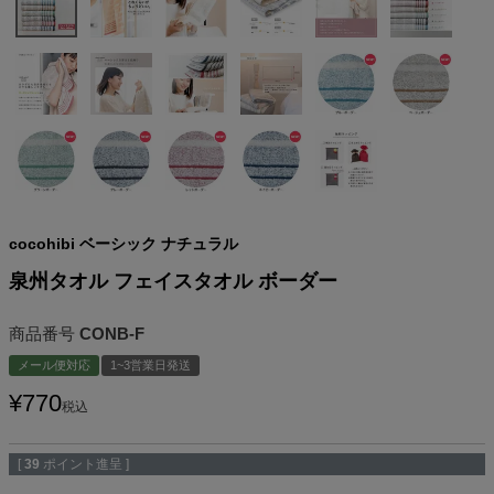
cocohibi ベーシック ナチュラル
泉州タオル フェイスタオル ボーダー
商品番号
CONB-F
メール便対応
1~3営業日発送
¥
770
税込
[
39
ポイント進呈 ]