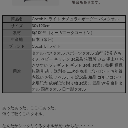
商品名
Cocohibi ライト ナチュラルボーダー バスタオル
サイズ
60x120cm
素材
綿100％（オーガニックコットン）
生産地
日本（泉州）
ブランド
Cocohibi ライト
タオル バスタオル スポーツタオル 旅行 部活 赤ち
ゃん ベビー キッチン お風呂 洗面所 ジム 湯上り 乾
きやすい プチギフト ギフト お礼 お返し 挨拶 退職
用途
転勤 引越し 送別会 二次会 御礼 プレゼント お年賀
内祝い お祝 ノベルティ 記念品 粗品 ゴルフコンペ
来場記念 成約記念 贈り物 お返し 景品 沐浴 泉州タ
オル 国産タオル 日本製タオル
あったあった、ここにあった。
薄くて乾くこのタオル。
なんだかシックリくるタオルが見つからない・・・