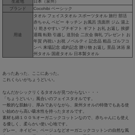
生産地
日本（泉州）
ブランド
Cocohibi ベーシック
タオル フェイスタオル スポーツタオル 旅行 部活
赤ちゃん ベビー キッチン お風呂 洗面所 ジム 湯上
り 乾きやすい プチギフト ギフト お礼 お返し 挨拶
用途
退職 転勤 引越し 送別会 二次会 御礼 プレゼント お
年賀 内祝い お祝 ノベルティ 記念品 粗品 ゴルフコ
ンペ 来場記念 成約記念 贈り物 お返し 景品 沐浴 泉
州タオル 国産タオル 日本製タオル
あったあった、ここにあった。
これくらいがちょうどいい。
なんだかシックリくるタオルが見つからない・・・
「ちょうどいい」風合いのフェイスタオルです。
一般的な肌触り、厚みでありながら、泉州タオルの特徴でもある使
い始めから高い吸水性を持ったタオルです。
素材も綿１００％オーガニックコットンなので、赤ちゃんにも使え
る優しく、柔らかい使い心地です。
グレー、ネイビー、ベージュなどオーガニックコットンの自然な風