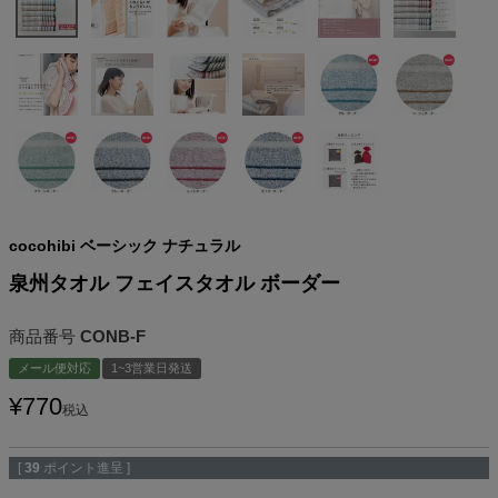
cocohibi ベーシック ナチュラル
泉州タオル フェイスタオル ボーダー
商品番号
CONB-F
メール便対応
1~3営業日発送
¥
770
税込
[
39
ポイント進呈 ]