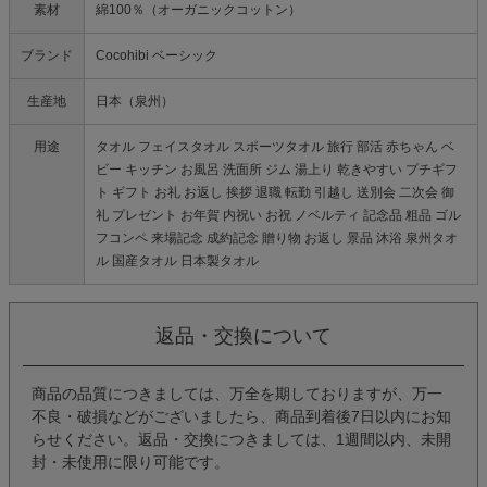
素材
綿100％（オーガニックコットン）
ブランド
Cocohibi ベーシック
生産地
日本（泉州）
用途
タオル フェイスタオル スポーツタオル 旅行 部活 赤ちゃん ベ
ビー キッチン お風呂 洗面所 ジム 湯上り 乾きやすい プチギフ
ト ギフト お礼 お返し 挨拶 退職 転勤 引越し 送別会 二次会 御
礼 プレゼント お年賀 内祝い お祝 ノベルティ 記念品 粗品 ゴル
フコンペ 来場記念 成約記念 贈り物 お返し 景品 沐浴 泉州タオ
ル 国産タオル 日本製タオル
返品・交換について
商品の品質につきましては、万全を期しておりますが、万一
不良・破損などがございましたら、商品到着後7日以内にお知
らせください。返品・交換につきましては、1週間以内、未開
封・未使用に限り可能です。