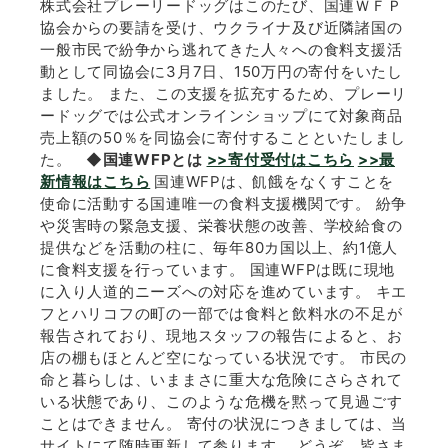
株式会社プレーリードッグはこのたび、国連ＷＦＰ
協会からの要請を受け、ウクライナ及び近隣諸国の
一般市民で紛争から逃れてきた人々への食料支援活
動として同協会に3月7日、150万円の寄付をいたし
ました。 また、この支援を拡充するため、プレーリ
ードッグでは公式オンラインショップにて対象商品
売上額の50％を同協会に寄付することといたしまし
た。
◆国連WFPとは
>>寄付受付はこちら
>>最
新情報はこちら
国連WFPは、飢餓をなくすことを
使命に活動する国連唯一の食料支援機関です。 紛争
や災害時の緊急支援、栄養状態の改善、学校給食の
提供などを活動の柱に、毎年80カ国以上、約1億人
に食料支援を行っています。 国連WFPは既に現地
に入り人道的ニーズへの対応を進めています。 キエ
フとハリコフの町の一部では食料と飲料水の不足が
報告されており、現地スタッフの報告によると、お
店の棚もほとんど空になっている状況です。 市民の
命と暮らしは、いままさに重大な危険にさらされて
いる状態であり、このような危機を黙って見過ごす
ことはできません。 寄付の状況につきましては、当
サイトにて随時更新して参ります。 どうぞ、皆さま