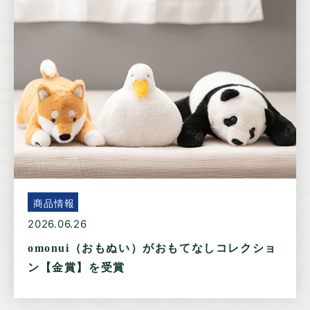
第100回 東京インターナショナルギフトショーに出展し
ます
2025/07/11
プレスリリース
株式会社浅野撚糸とのパートナーシップ契約締結につい
て
2025/06/13
プレスリリース
「おもてなしセレクション2025」を2シリーズが受賞し
ました
商品情報
2026.06.26
omonui（おもぬい）がおもてなしコレクショ
ン【金賞】を受賞