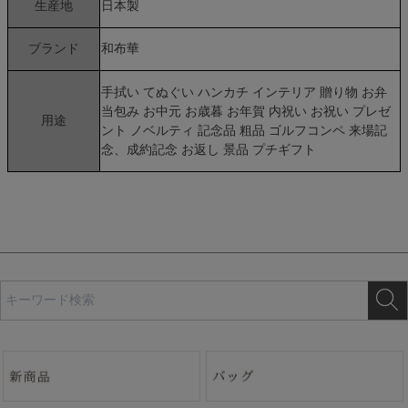
生産地
日本製
ブランド
和布華
手拭い てぬぐい ハンカチ インテリア 贈り物 お弁
当包み お中元 お歳暮 お年賀 内祝い お祝い プレゼ
用途
ント ノベルティ 記念品 粗品 ゴルフコンペ 来場記
念、成約記念 お返し 景品 プチギフト