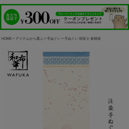
HOME
アイテムから選ぶ
手ぬぐい
手ぬぐい 桜富士 春模様