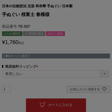
日本の伝統技法 注染 和布華 手ぬぐい 日本製
手ぬぐい 桜富士 春模様
商品番号
TE-507
メール便対応
1~3営業日発送
eギフト対応
¥
1,760
税込
[
88
ポイント進呈 ]
簡易無料ラッピング
(
必
須
)
お気に入りに登録する
カートに入れる