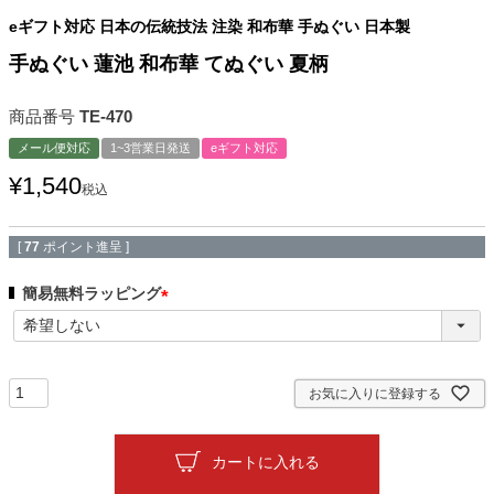
eギフト対応 日本の伝統技法 注染 和布華 手ぬぐい 日本製
手ぬぐい 蓮池 和布華 てぬぐい 夏柄
商品番号
TE-470
メール便対応
1~3営業日発送
eギフト対応
¥
1,540
税込
[
77
ポイント進呈 ]
簡易無料ラッピング
(
必
須
)
お気に入りに登録する
カートに入れる