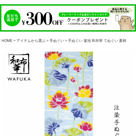
HOME
アイテムから選ぶ
手ぬぐい
手ぬぐい 蓮池 和布華 てぬぐい 夏柄