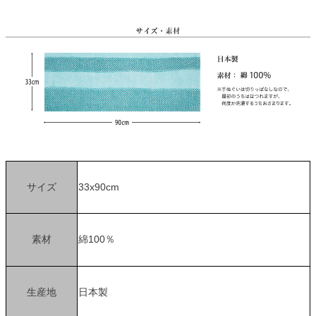
サイズ
33x90cm
素材
綿100％
生産地
日本製