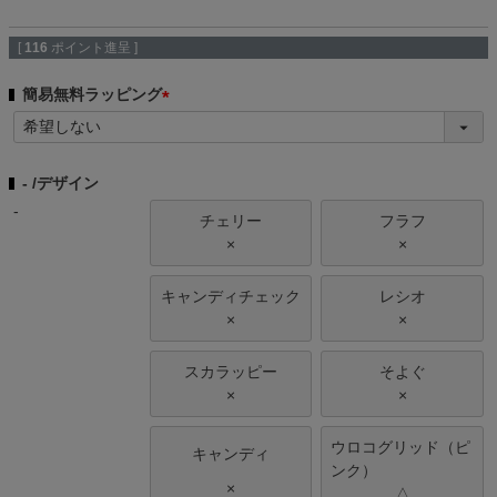
[
116
ポイント進呈 ]
簡易無料ラッピング
(
必
須
-
デザイン
)
-
チェリー
フラフ
×
×
キャンディチェック
レシオ
×
×
スカラッピー
そよぐ
×
×
ウロコグリッド（ピ
キャンディ
ンク）
×
△