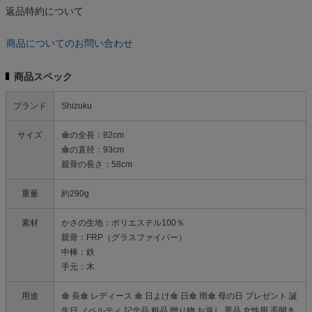
返品特約について
商品についてのお問い合わせ
商品スペック
ブランド
Shizuku
サイズ
傘の全長：82cm
傘の直径：93cm
親骨の長さ：58cm
重量
約290g
素材
かさの生地：ポリエステル100％
親骨：FRP（グラスファイバー）
中棒：鉄
手元：木
用途
傘 長傘 レディース 傘 日よけ傘 日傘 雨傘 母の日 プレゼント 誕
生日 ノベルティ 記念品 粗品 贈り物 お返し 景品 女性用 手開き