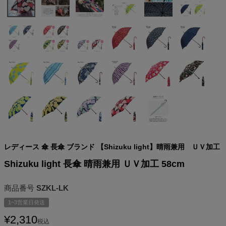
レディース 傘 長傘 ブランド 【Shizuku light】晴雨兼用 ＵＶ加工
Shizuku light 長傘 晴雨兼用 ＵＶ加工 58cm
商品番号
SZKL-LK
1~3営業日発送
¥
2,310
税込