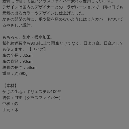
親骨には軽くて強いグラスファイバー素材を使用しています。
デザインは国内のデザイナーとのコラボレーションで、雨の日でも
元気の出るカラーやデザインに仕上げました。
かさの開閉の時に、爪や指を痛めないようにはじきカバーもついて
るやさしい設計。
もちろん、防水・撥水加工。
紫外線遮蔽率も90％以上で雨傘だけでなく、日よけ傘、日傘として
も使えます。 【サイズ】
傘の全長：82cm
傘の直径：93cm
親骨の長さ：58cm
重量：約290g
【素材】
かさの生地：ポリエステル100％
親骨：FRP（グラスファイバー）
中棒：鉄
手元：木