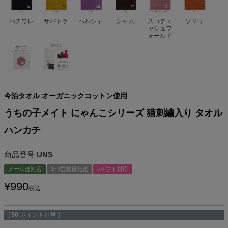
ハチワレ
サバトラ
ペルシャ
シャム
スコティ
ソマリ
ッシュフ
ォールド
今治タオル オーガニックコットン使用
うちの子メイト にゃんこシリーズ 猫刺繍入り タオル
ハンカチ
商品番号
UNS
メール便対応
1~3営業日発送
eギフト対応
¥
990
税込
[
50
ポイント進呈 ]