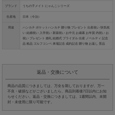
ブランド
うちの子メイト にゃんこシリーズ
生産地
日本（今治）
用途
ハンカチ ポケットハンカチ 贈り物 プレゼント 出産祝い 快気祝
い 結婚祝い 入学祝い 新築祝い お中元 お歳暮 お年賀 内祝い お
祝い プレゼント 婚礼 結婚式 ブライダル 出産 ノベルティ 記念
品 粗品 ゴルフコンペ 来場記念 成約記念 贈り物 お返し 景品
返品・交換について
商品の品質につきましては、万全を期しておりますが、万一
不良・破損などがございましたら、商品到着後7日以内にお知
らせください。返品・交換につきましては、1週間以内、未開
封・未使用に限り可能です。