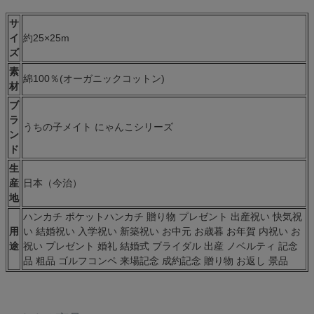
サ
イ
約25×25m
ズ
素
綿100％(オーガニックコットン)
材
ブ
ラ
うちの子メイト にゃんこシリーズ
ン
ド
生
産
日本（今治）
地
ハンカチ ポケットハンカチ 贈り物 プレゼント 出産祝い 快気祝
用
い 結婚祝い 入学祝い 新築祝い お中元 お歳暮 お年賀 内祝い お
途
祝い プレゼント 婚礼 結婚式 ブライダル 出産 ノベルティ 記念
品 粗品 ゴルフコンペ 来場記念 成約記念 贈り物 お返し 景品