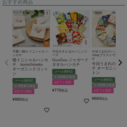
おすすめ商品
可愛い猫の イニシャル ハ
今治タオル はらぺこシリ
今治うまれのハンカチ
ンカチ
ーズ
+ima(プラスイマ) ハンカ
チ
猫イニシャルハンカ
GuuGuu ジャガード
今治うまれのハン
チ komichineko
タオルハンカチ
チ オーガニックコ
オーガニックコット
メール便対応
トン
ン
1~3営業日発送
メール便対応
メール便対応
eギフト対応
1~3営業日発送
1~3営業日発送
¥
770
税込
eギフト対応
eギフト対応
¥
660
税込
¥
880
税込