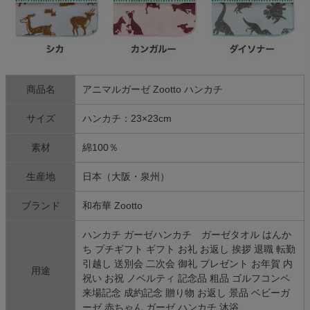
商品名
アニマルガーゼ Zootto ハンカチ
サイズ
ハンカチ：23×23cm
素材
綿100％
生産地
日本（大阪・泉州）
ブランド
和布華 Zootto
ハンカチ ガーゼハンカチ ガーゼタオル はんか
ち プチギフト ギフト お礼 お返し 挨拶 退職 転勤
引越し 送別会 二次会 御礼 プレゼント お年賀 内
用途
祝い お祝 ノベルティ 記念品 粗品 ゴルフコンペ
来場記念 成約記念 贈り物 お返し 景品 ベビーガ
ーゼ 赤ちゃん ガーゼ ハンカチ 沐浴