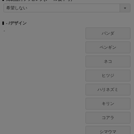
(
必
須
-
デザイン
)
-
パンダ
ペンギン
ネコ
ヒツジ
ハリネズミ
キリン
コアラ
シマウマ