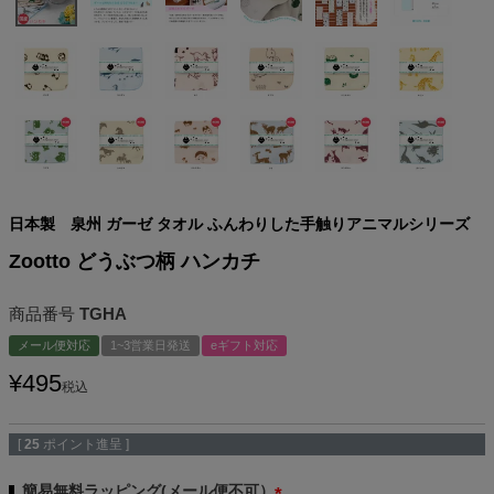
日本製 泉州 ガーゼ タオル ふんわりした手触りアニマルシリーズ
Zootto どうぶつ柄 ハンカチ
商品番号
TGHA
メール便対応
1~3営業日発送
eギフト対応
¥
495
税込
[
25
ポイント進呈 ]
簡易無料ラッピング(メール便不可）