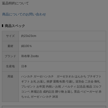
返品特約について
商品についてのお問い合わせ
商品スペック
サイズ
約23x23cm
素材
綿100％
ブランド
和布華 Zootto
生産地
日本
用途
ハンカチ ガーゼハンカチ ガーゼタオル はんかち プチギフト
ギフト お礼 お返し 挨拶 退職 転勤 引越し 送別会 二次会 御礼
プレゼント お年賀 内祝い お祝 ノベルティ 記念品 粗品 ゴルフ
コンペ 来場記念 成約記念 贈り物 お返し 景品 ベビーガーゼ 赤
ちゃん ガーゼ ハンカチ 沐浴