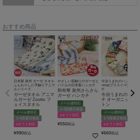
おすすめ商品
日本製 泉州 ガーゼ タオル
やさしい肌触りのガーゼと
今治うまれのハンカチ
ふんわりした手触りアニマ
パイルの日本製ハンカチ
+ima(プラスイマ) ハンカ
ルシリーズ
チ
和布華 泉州さらさら
ガーゼタオル アニマ
今治うまれのハン
ガーゼ ハンカチ
ルガーゼ Zootto フ
チ オーガニックコ
メール便対応
ェイスタオル
トン
1~3営業日発送
メール便対応
メール便対応
eギフト対応
1~3営業日発送
1~3営業日発送
¥
550
税込
eギフト対応
eギフト対応
¥
990
¥
660
税込
税込