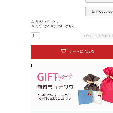
Lily×Coupled
△
残りわずかです。
✕
ただいま在庫がございません。
お気に入りに登録す
カートに入れる