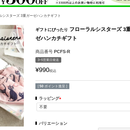
ルシスターズ 3重ガーゼハンカチギフト
フローラルシスターズ 3
ギフトにぴったり
ゼハンカチギフト
商品番号
PCFS-R
3~5営業日発送
¥
990
税込
[
50
ポイント進呈 ]
ラッピング
(
必
須
バリエーション
)