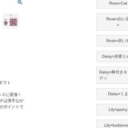
Rose×Cat
Rose×白い
×
Rose×赤い
Daisy×赤青
Daisy×棒付き
ディ
ギフト
Daisy×く
レスに変身！
チは薄手なが
がポイントで
Lily×jasmy
Lily×kudamo