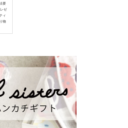
 法要
プレゼ
ルティ
贈り物