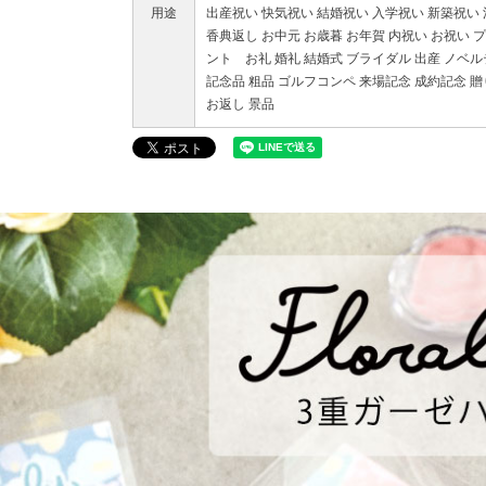
用途
出産祝い 快気祝い 結婚祝い 入学祝い 新築祝い
香典返し お中元 お歳暮 お年賀 内祝い お祝い 
ント お礼 婚礼 結婚式 ブライダル 出産 ノベ
記念品 粗品 ゴルフコンペ 来場記念 成約記念 
お返し 景品