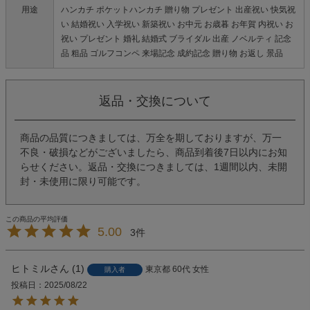
用途
ハンカチ ポケットハンカチ 贈り物 プレゼント 出産祝い 快気祝
い 結婚祝い 入学祝い 新築祝い お中元 お歳暮 お年賀 内祝い お
祝い プレゼント 婚礼 結婚式 ブライダル 出産 ノベルティ 記念
品 粗品 ゴルフコンペ 来場記念 成約記念 贈り物 お返し 景品
返品・交換について
商品の品質につきましては、万全を期しておりますが、万一
不良・破損などがございましたら、商品到着後7日以内にお知
らせください。返品・交換につきましては、1週間以内、未開
封・未使用に限り可能です。
5.00
3
ヒトミル
1
東京都
60代
女性
購入者
投稿日
2025/08/22