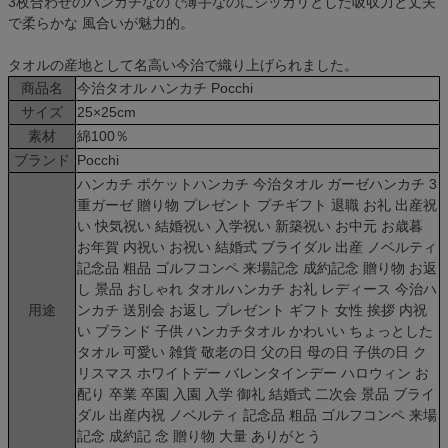
3枚合わせのハンカチなので薄手なのにシッカリとした吸収力と丈夫
で柔らかな 風合いが魅力的。
タオルの産地として名高い今治で織り上げられました。
商品名
今治タオル ハンカチ Pocchi
サイズ
25×25cm
素材
綿100％
ブランド
Pocchi
ハンカチ ポケットハンカチ 今治タオル ガーゼハンカチ 3
重ガーゼ 贈り物 プレゼント プチギフト 退職 お礼 出産祝
い 快気祝い 結婚祝い 入学祝い 新築祝い お中元 お歳暮
お年賀 内祝い お祝い 結婚式 ブライダル 出産 ノベルティ
記念品 粗品 ゴルフコンペ 来場記念 成約記念 贈り物 お返
し 景品 おしゃれ タオルハンカチ お礼 レディース 今治ハ
用途
ンカチ 送別会 お返し プレゼント ギフト 女性 挨拶 内祝
い ブランド 子供 ハンカチタオル かわいい ちょっとした
タオル 可愛い 雑貨 敬老の日 父の日 母の日 子供の日 ク
リスマス ホワイトデー バレンタインデー ハロウィン お
配り 卒業 卒園 入園 入学 御礼 結婚式 二次会 景品 ブライ
ダル 出産内祝 ノベルティ 記念品 粗品 ゴルフコンペ 来場
記念 成約記 念 贈り物 大量 ありがとう