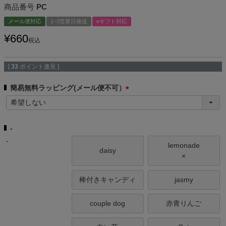
商品番号
PC
メール便対応
1~3営業日発送
eギフト対応
¥
660
税込
[
33
ポイント進呈 ]
簡易無料ラッピング(メール便不可）
(
必
須
-
)
-
lemonade
daisy
×
棒付きキャンディ
jasmy
couple dog
赤青りんご