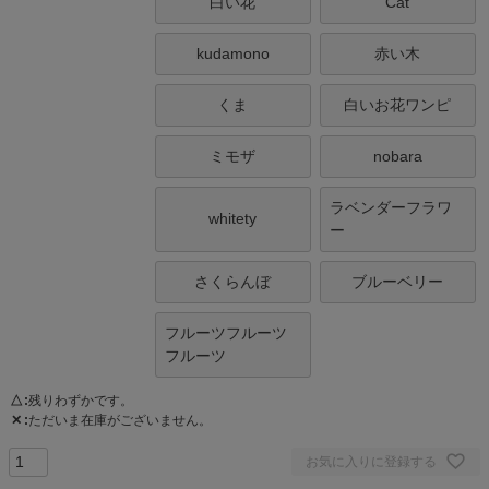
白い花
Cat
kudamono
赤い木
くま
白いお花ワンピ
ミモザ
nobara
ラベンダーフラワ
whitety
ー
さくらんぼ
ブルーベリー
フルーツフルーツ
フルーツ
△
残りわずかです。
✕
ただいま在庫がございません。
お気に入りに登録する