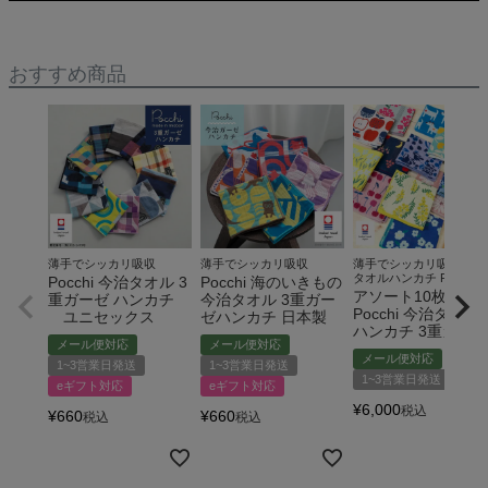
おすすめ商品
薄手でシッカリ吸収
薄手でシッカリ吸収
薄手でシッカリ吸収♪今
タオルハンカチ Pocchi
Pocchi 今治タオル 3
Pocchi 海のいきもの
アソート10枚セッ
重ガーゼ ハンカチ
今治タオル 3重ガー
Pocchi 今治タオル
ユニセックス
ゼハンカチ 日本製
ハンカチ 3重ガーゼ
メール便対応
メール便対応
メール便対応
1~3営業日発送
1~3営業日発送
1~3営業日発送
eギフト対応
eギフト対応
¥
6,000
税込
¥
660
¥
660
税込
税込