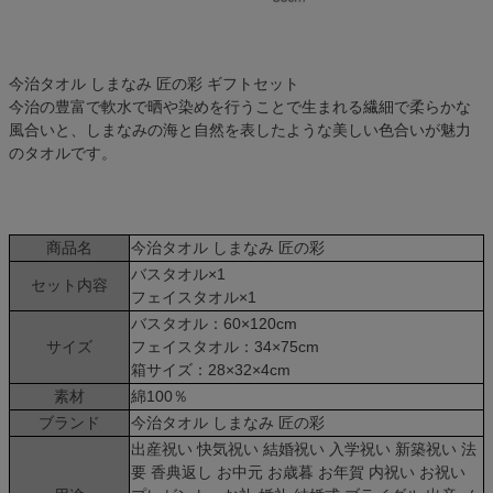
今治タオル しまなみ 匠の彩 ギフトセット
今治の豊富で軟水で晒や染めを行うことで生まれる繊細で柔らかな
風合いと、しまなみの海と自然を表したような美しい色合いが魅力
のタオルです。
商品名
今治タオル しまなみ 匠の彩
バスタオル×1
セット内容
フェイスタオル×1
バスタオル：60×120cm
サイズ
フェイスタオル：34×75cm
箱サイズ：28×32×4cm
素材
綿100％
ブランド
今治タオル しまなみ 匠の彩
出産祝い 快気祝い 結婚祝い 入学祝い 新築祝い 法
要 香典返し お中元 お歳暮 お年賀 内祝い お祝い