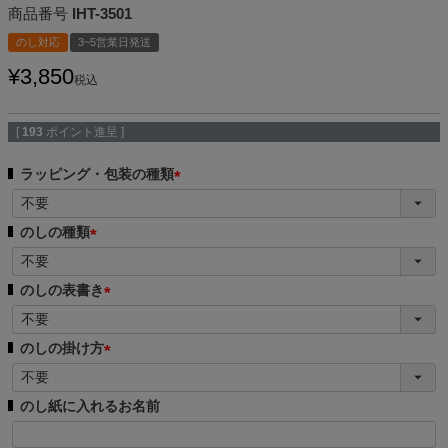
商品番号
IHT-3501
のし対応
3~5営業日発送
¥
3,850
税込
[
193
ポイント進呈 ]
ラッピング・包装の種類
(
必
のしの種類
須
(
)
必
のしの表書き
須
(
)
必
のしの掛け方
須
(
)
必
のし紙に入れるお名前
須
)