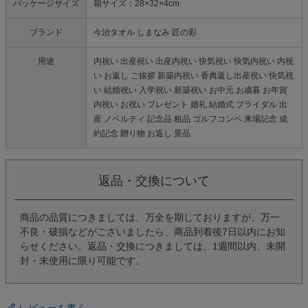
パッケージサイズ
箱サイズ：28×32×4cm
ブランド
今治タオル しまなみ 匠の彩
用途
内祝い 出産祝い 出産内祝い 快気祝い 快気内祝い 内祝
い お返し ご挨拶 新築内祝い 香典返し出産祝い 快気祝
い 結婚祝い 入学祝い 新築祝い お中元 お歳暮 お年賀
内祝い お祝い プレゼント 婚礼 結婚式 ブライダル 出
産 ノベルティ 記念品 粗品 ゴルフコンペ 来場記念 成
約記念 贈り物 お返し 景品
返品・交換について
商品の品質につきましては、万全を期しておりますが、万一
不良・破損などがございましたら、商品到着後7日以内にお知
らせください。返品・交換につきましては、1週間以内、未開
封・未使用に限り可能です。