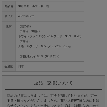
商品名
3層 スモールフェザー枕
サイズ
43cm×63cm
素材
（詰め物）
〈1層目・3層目〉
ホワイトダッグダウン70％ フェザー30％ 0.2kg
〈2層目〉
スモールフェザー98% ダウン2% 0.7kg
（側生地）綿100％（60サテン）
生産国
日本
返品・交換について
商品の品質につきましては、万全を期しておりますが、万一
不良・破損などがございましたら、商品到着後7日以内にお知
らせください。返品・交換につきましては、1週間以内、未開