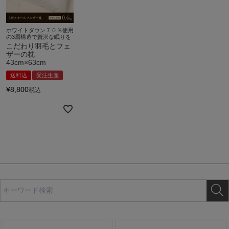
ホワイトダウン７０％使用
の3層構造で贅沢な眠りを
こだわり羽毛とフェ
ザーの枕
43cm×63cm
送料込
受注生産
¥
8,800
税込