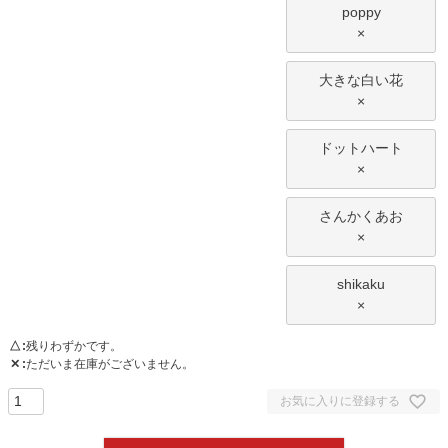
poppy
×
大きな白い花
×
ドットハート
×
さんかくあお
×
shikaku
×
△
残りわずかです。
✕
ただいま在庫がございません。
お気に入りに登録する