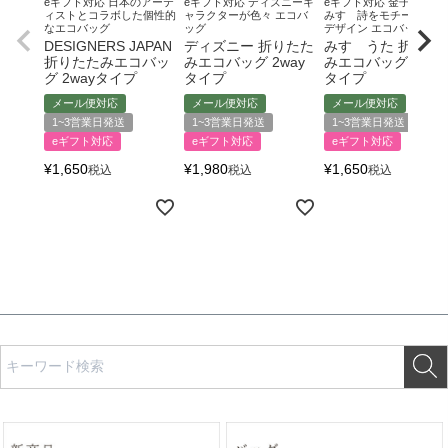
eギフト対応 日本のアーテ
eギフト対応 ディズニーキ
eギフト対応 金子みすゞ
ィストとコラボした個性的
ャラクターが色々 エコバ
みすゞ詩をモチーフにし
なエコバッグ
ッグ
デザイン エコバッグ
DESIGNERS JAPAN
ディズニー 折りたた
みすゞうた 折りた
折りたたみエコバッ
みエコバッグ 2way
みエコバッグ 2way
グ 2wayタイプ
タイプ
タイプ
メール便対応
メール便対応
メール便対応
1~3営業日発送
1~3営業日発送
1~3営業日発送
eギフト対応
eギフト対応
eギフト対応
¥
1,650
¥
1,980
¥
1,650
税込
税込
税込