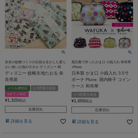
奈良の蚊帳づくりの伝統を生かした柔ら
風呂敷で作ったがま口 小銭入れ 和布華
かい使い心地のタオル ディズニー 柄
×Plune.
ディズニー 蚊帳生地たおる 奈
日本製 がま口 小銭入れ 3.5寸
良県産
ポーチ Plune. 堀内映子 コイン
ケース 和布華
メール便対応
1~3営業日発送
eギフト対応
1~3営業日発送
¥
1,320
税込
¥
1,650
税込
在庫切れ
在庫切れ
詳細を見る
詳細を見る