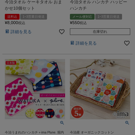
今治タオル ケーキタオル おま
今治タオル ハンカチ ハッピー
かせ10個セット
ハンカチ
送料込
1~3営業日発送
メール便対応
1~3営業日発送
¥
8,000
¥
550
税込
税込
詳細を見る
在庫切れ
詳細を見る
今治うまれのハンカチ＋ima Plune. 堀内
今治産 オーガニックコットン