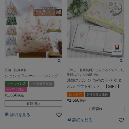
抗菌・防臭素材
【のし・包装無料】こんにゃくで作った
洗顔スポンジの贈り物
シュシュフルール エコバッグ
洗顔スポンジ つやの玉 今治タ
メール便対応
1~3営業日発送
オル ギフトセット | 【GIFT】
eギフト対応
¥
1,650
のし対応
3~5営業日発送
税込
¥
1,650
税込
在庫切れ
在庫切れ
詳細を見る
詳細を見る