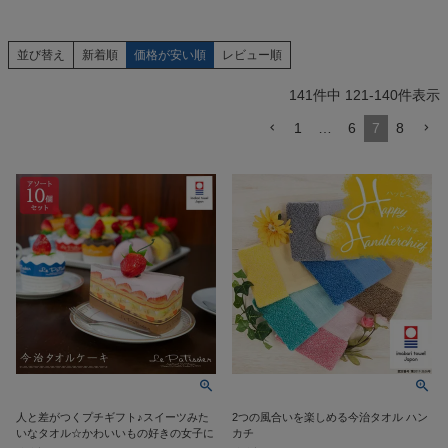
並び替え
新着順
価格が安い順
レビュー順
141
件中
121
-
140
件表示
1
…
6
7
8
人と差がつくプチギフト♪スイーツみた
2つの風合いを楽しめる今治タオル ハン
いなタオル☆かわいいもの好きの女子に
カチ