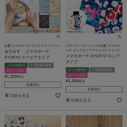
抗菌 スマホポーチ マイクロファイバー
デザイナーズジャパンの抗菌 スマホポ
ーチ ロングタイプ マイクロファイバー
金子みすゞ スマホポーチ
スマホポーチ KYUKYU ロング
KYUKYU スクエアタイプ
タイプ
メール便対応
1~3営業日発送
メール便対応
1~3営業日発送
eギフト対応
eギフト対応
¥
1,320
税込
¥
1,320
税込
在庫切れ
在庫切れ
詳細を見る
詳細を見る