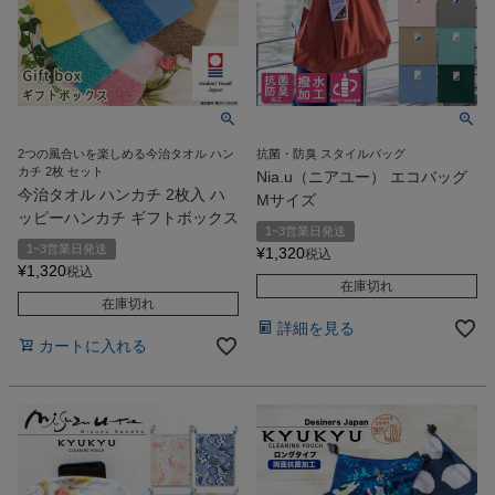
2つの風合いを楽しめる今治タオル ハン
抗菌・防臭 スタイルバッグ
カチ 2枚 セット
Nia.u（ニアユー） エコバッグ
今治タオル ハンカチ 2枚入 ハ
Mサイズ
ッピーハンカチ ギフトボックス
1~3営業日発送
1~3営業日発送
¥
1,320
税込
¥
1,320
税込
在庫切れ
在庫切れ
詳細を見る
カートに入れる