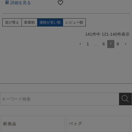
詳細を見る
並び替え
新着順
価格が安い順
レビュー順
141
件中
121
-
140
件表示
1
…
6
7
8