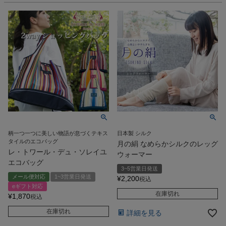
柄一つ一つに美しい物語が息づくテキス
日本製 シルク
タイルのエコバッグ
月の絹 なめらかシルクのレッグ
レ・トワール・デュ・ソレイユ
ウォーマー
エコバッグ
3~5営業日発送
メール便対応
1~3営業日発送
¥
2,200
税込
eギフト対応
在庫切れ
¥
1,870
税込
在庫切れ
詳細を見る