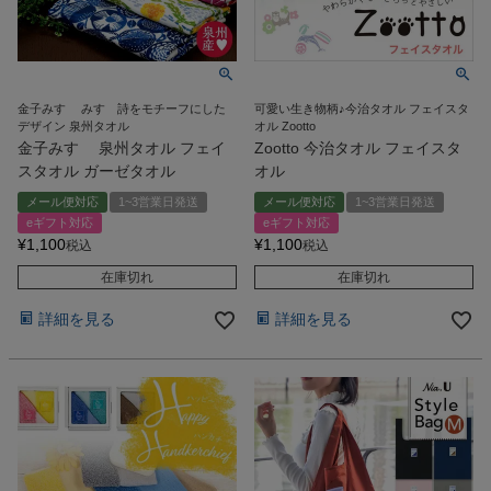
金子みすゞ みすゞ詩をモチーフにした
可愛い生き物柄♪今治タオル フェイスタ
デザイン 泉州タオル
オル Zootto
金子みすゞ 泉州タオル フェイ
Zootto 今治タオル フェイスタ
スタオル ガーゼタオル
オル
メール便対応
1~3営業日発送
メール便対応
1~3営業日発送
eギフト対応
eギフト対応
¥
1,100
¥
1,100
税込
税込
在庫切れ
在庫切れ
詳細を見る
詳細を見る