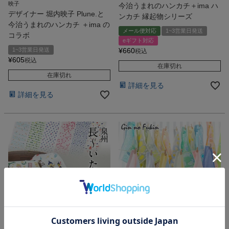
映子
今治うまれのハンカチ＋ima ハ
デザイナー 堀内映子 Plune.と
ンカチ 縁起物シリーズ
今治うまれのハンカチ ＋ima の
メール便対応
1~3営業日発送
コラボ
eギフト対応
1~3営業日発送
¥
660
税込
¥
605
税込
在庫切れ
在庫切れ
詳細を見る
詳細を見る