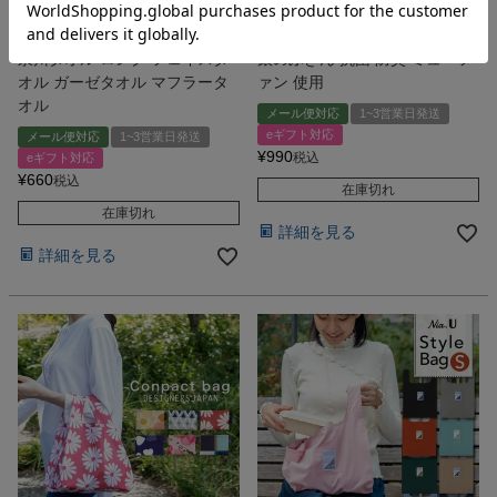
泉州タオル 長いタオル マフラータオル
純銀の糸・パウダーを使った ふきん
泉州タオル ロング フェイスタ
銀のふきん 抗菌 防臭 ミューフ
オル ガーゼタオル マフラータ
ァン 使用
オル
メール便対応
1~3営業日発送
eギフト対応
メール便対応
1~3営業日発送
¥
990
税込
eギフト対応
¥
660
税込
在庫切れ
在庫切れ
詳細を見る
詳細を見る