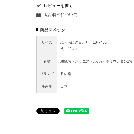
レビューを書く
返品特約について
商品スペック
サイズ
ふくらはぎまわり：18〜40cm
丈：42cm
素材
絹90%・ポリエステル8%・ポリウレタン2%
ブランド
月の絹
生産地
日本