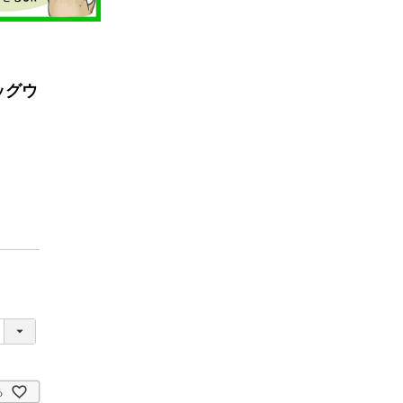
ッグウ
る