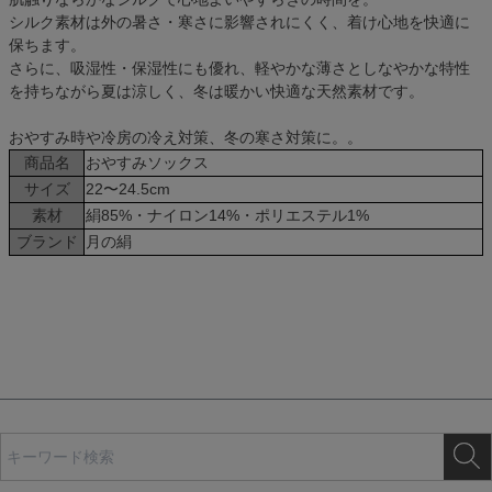
シルク素材は外の暑さ・寒さに影響されにくく、着け心地を快適に
保ちます。
さらに、吸湿性・保湿性にも優れ、軽やかな薄さとしなやかな特性
を持ちながら夏は涼しく、冬は暖かい快適な天然素材です。
おやすみ時や冷房の冷え対策、冬の寒さ対策に。。
商品名
おやすみソックス
サイズ
22〜24.5cm
素材
絹85%・ナイロン14%・ポリエステル1%
ブランド
月の絹