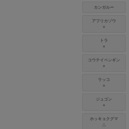
カンガルー
アフリカゾウ
×
トラ
×
コウテイペンギン
×
ラッコ
×
ジュゴン
×
ホッキョクグマ
△