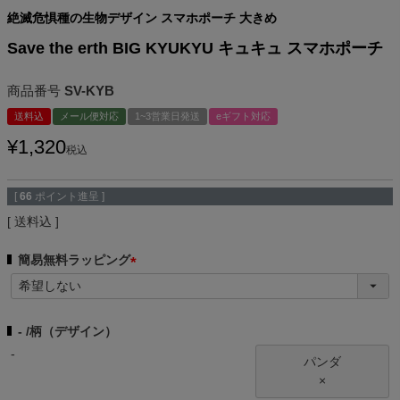
絶滅危惧種の生物デザイン スマホポーチ 大きめ
Save the erth BIG KYUKYU キュキュ スマホポーチ
商品番号
SV-KYB
送料込
メール便対応
1~3営業日発送
eギフト対応
¥
1,320
税込
[
66
ポイント進呈 ]
送料込
簡易無料ラッピング
(
必
須
-
柄（デザイン）
)
-
パンダ
×