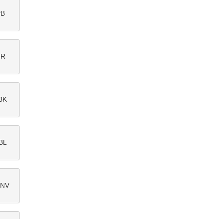
PB
GR
BK
BL
/NV