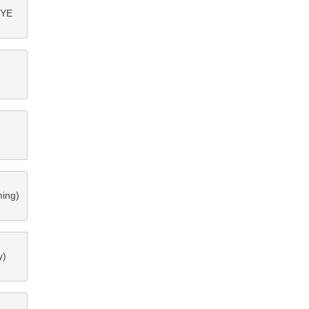
/YE
)
ing)
y)