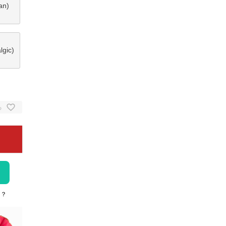
an)
gic)
る
は？