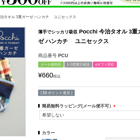
i 今治タオル 3重ガーゼ ハンカチ ユニセックス
Pocchi 今治タオル 3
薄手でシッカリ吸収
ゼ ハンカチ ユニセックス
商品番号
PCU
メール便対応
1~3営業日発送
eギフト対応
¥
660
税込
[
33
ポイント進呈 ]
簡易無料ラッピング(メール便不可）
(
必
須
カラー
)