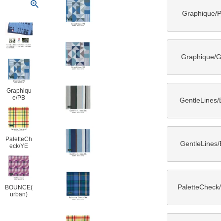
Graphique/
Graphique/
Graphiqu
e/PB
GentleLines/
PaletteCh
GentleLines/
eck/YE
PaletteCheck
BOUNCE(
urban)