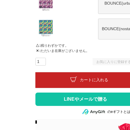
BOUNCE(urb
BOUNCE(nostal
△
残りわずかです。
✕
ただいま在庫がございません。
お気に入りに登録す
カートに入れる
のeギフトと