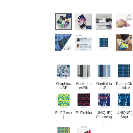
Graphiqu
GentleLin
GentleLin
PaletteCh
e/GR
es/BK
es/BL
eck/NV
FLIP(fresh
FLIP(chic)
UNIQUE(
UNIQUE(
)
Charming
Shy)
)