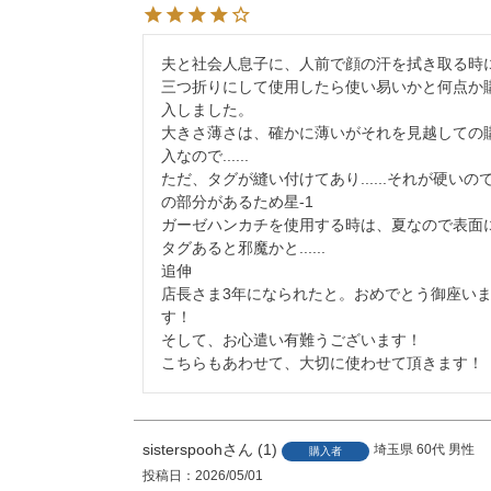
夫と社会人息子に、人前で顔の汗を拭き取る時
三つ折りにして使用したら使い易いかと何点か
入しました。

大きさ薄さは、確かに薄いがそれを見越しての
入なので......

ただ、タグが縫い付けてあり......それが硬いの
の部分があるため星-1

ガーゼハンカチを使用する時は、夏なので表面
タグあると邪魔かと......

追伸

店長さま3年になられたと。おめでとう御座い
す！

そして、お心遣い有難うございます！

こちらもあわせて、大切に使わせて頂きます！
sisterspooh
1
埼玉県
60代
男性
購入者
投稿日
2026/05/01