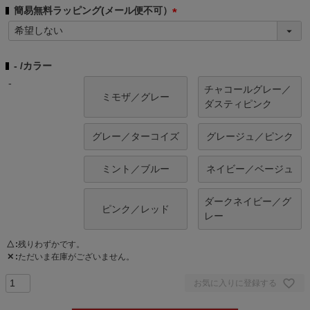
簡易無料ラッピング(メール便不可）
(
必
須
-
カラー
)
-
チャコールグレー／
ミモザ／グレー
ダスティピンク
グレー／ターコイズ
グレージュ／ピンク
ミント／ブルー
ネイビー／ベージュ
ダークネイビー／グ
ピンク／レッド
レー
△
残りわずかです。
✕
ただいま在庫がございません。
お気に入りに登録する