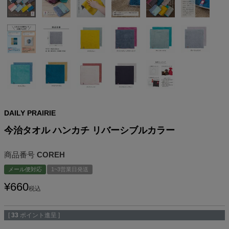
DAILY PRAIRIE
今治タオル ハンカチ リバーシブルカラー
商品番号
COREH
メール便対応
1~3営業日発送
¥
660
税込
[
33
ポイント進呈 ]