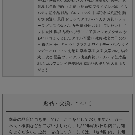
産祝い 快気祝い 結婚祝い 入学祝い 新築祝い お中元 お
歳暮 お年賀 内祝い お祝い 結婚式 ブライダル 出産 ノベ
ルティ 記念品 粗品 ゴルフコンペ 来場記念 成約記念 贈
り物 お返し 景品 おしゃれ タオルハンカチ お礼 レディ
ース メンズ 今治ハンカチ 送別会 お返し プレゼント ギ
フト 女性 挨拶 内祝い ブランド 子供 ハンカチタオル か
わいい ちょっとした タオル 可愛い 雑貨 敬老の日 父の
日 母の日 子供の日 クリスマス ホワイトデー バレンタイ
ンデー ハロウィン お配り 卒業 卒園 入園 入学 御礼 結婚
式 二次会 景品 ブライダル 出産内祝 ノベルティ 記念品
粗品 ゴルフコンペ 来場記念 成約記念 贈り物 大量 あり
がとう
返品・交換について
商品の品質につきましては、万全を期しておりますが、万一
不良・破損などがございましたら、商品到着後7日以内にお知
らせください。返品・交換につきましては、1週間以内、未開