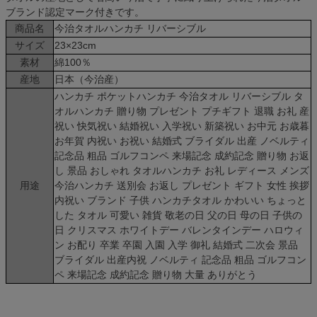
ブランド認定マーク付きです。
商品名
今治タオルハンカチ リバーシブル
サイズ
23×23cm
素材
綿100％
産地
日本（今治産）
ハンカチ ポケットハンカチ 今治タオル リバーシブル タ
オルハンカチ 贈り物 プレゼント プチギフト 退職 お礼 産
祝い 快気祝い 結婚祝い 入学祝い 新築祝い お中元 お歳暮
お年賀 内祝い お祝い 結婚式 ブライダル 出産 ノベルティ
記念品 粗品 ゴルフコンペ 来場記念 成約記念 贈り物 お返
し 景品 おしゃれ タオルハンカチ お礼 レディース メンズ
用途
今治ハンカチ 送別会 お返し プレゼント ギフト 女性 挨拶
内祝い ブランド 子供 ハンカチタオル かわいい ちょっと
した タオル 可愛い 雑貨 敬老の日 父の日 母の日 子供の
日 クリスマス ホワイトデー バレンタインデー ハロウィ
ン お配り 卒業 卒園 入園 入学 御礼 結婚式 二次会 景品
ブライダル 出産内祝 ノベルティ 記念品 粗品 ゴルフコン
ペ 来場記念 成約記念 贈り物 大量 ありがとう